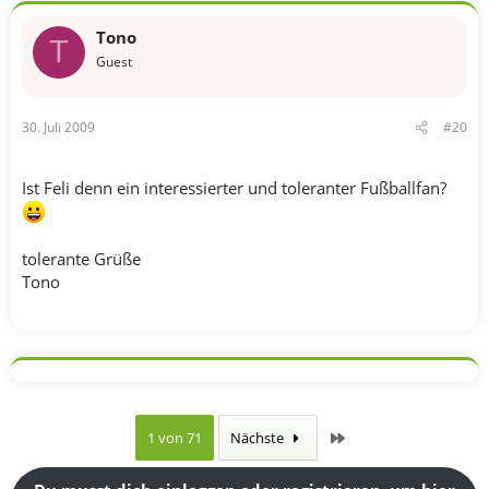
Tono
T
Guest
30. Juli 2009
#20
Ist Feli denn ein interessierter und toleranter Fußballfan?
tolerante Grüße
Tono
Letzte
1 von 71
Nächste