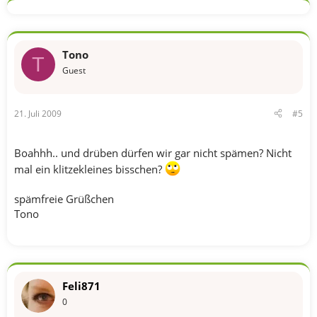
Tono
T
Guest
21. Juli 2009
#5
Boahhh.. und drüben dürfen wir gar nicht spämen? Nicht
mal ein klitzekleines bisschen?
spämfreie Grüßchen
Tono
Feli871
0