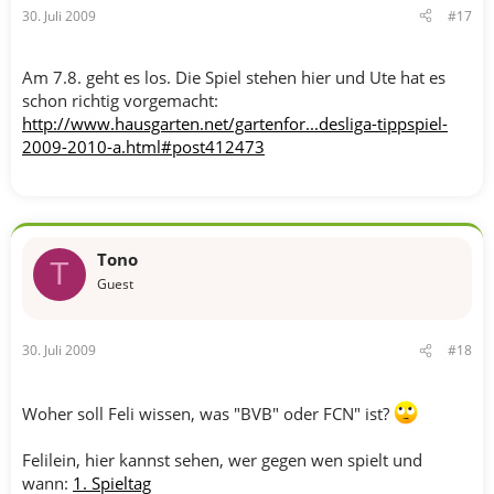
30. Juli 2009
#17
Am 7.8. geht es los. Die Spiel stehen hier und Ute hat es
schon richtig vorgemacht:
http://www.hausgarten.net/gartenfor...desliga-tippspiel-
2009-2010-a.html#post412473
Tono
T
Guest
30. Juli 2009
#18
Woher soll Feli wissen, was "BVB" oder FCN" ist?
Felilein, hier kannst sehen, wer gegen wen spielt und
wann:
1. Spieltag