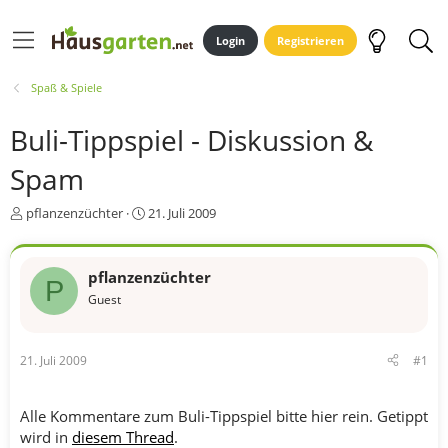
Login
Registrieren
Spaß & Spiele
Buli-Tippspiel - Diskussion &
Spam
E
E
pflanzenzüchter
21. Juli 2009
r
r
s
s
t
t
pflanzenzüchter
P
e
e
Guest
l
l
l
l
e
t
r
a
21. Juli 2009
#1
m
Alle Kommentare zum Buli-Tippspiel bitte hier rein. Getippt
wird in
diesem Thread
.