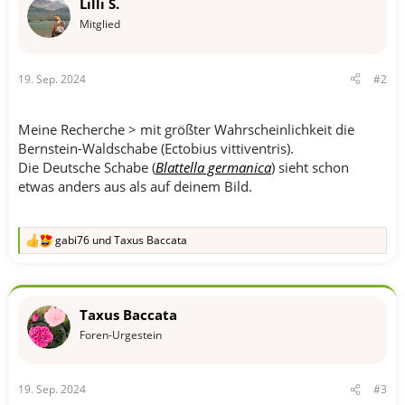
Lilli S.
Mitglied
19. Sep. 2024
#2
Meine Recherche > mit größter Wahrscheinlichkeit die
Bernstein-Waldschabe (Ectobius vittiventris).
Die Deutsche Schabe (
Blattella germanica
) sieht schon
etwas anders aus als auf deinem Bild.
gabi76
und
Taxus Baccata
R
e
a
k
t
Taxus Baccata
i
o
Foren-Urgestein
n
e
n
19. Sep. 2024
#3
: