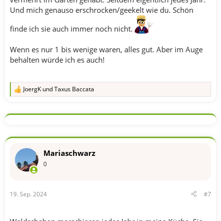
Und mich genauso erschrocken/geekelt wie du. Schön
finde ich sie auch immer noch nicht.
Wenn es nur 1 bis wenige waren, alles gut. Aber im Auge
behalten würde ich es auch!
JoergK
und
Taxus Baccata
R
e
a
k
t
i
o
n
Mariaschwarz
e
n
0
:
19. Sep. 2024
#7