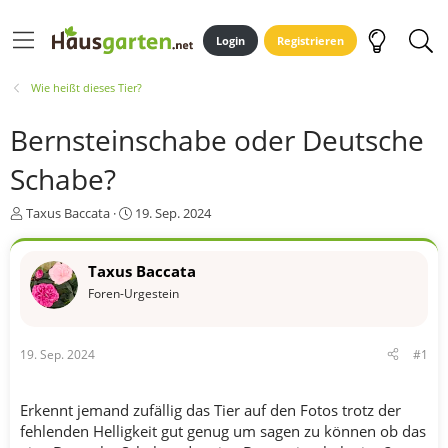
Login
Registrieren
Wie heißt dieses Tier?
Bernsteinschabe oder Deutsche
Schabe?
E
E
Taxus Baccata
19. Sep. 2024
r
r
s
s
t
t
Taxus Baccata
e
e
Foren-Urgestein
l
l
l
l
e
t
19. Sep. 2024
#1
r
a
m
Erkennt jemand zufällig das Tier auf den Fotos trotz der
fehlenden Helligkeit gut genug um sagen zu können ob das