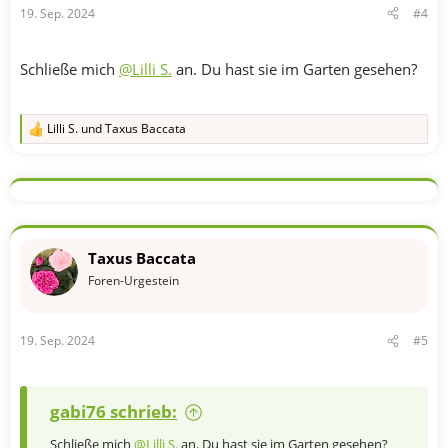
19. Sep. 2024
#4
Schließe mich
@Lilli S.
an. Du hast sie im Garten gesehen?
Lilli S.
und
Taxus Baccata
R
e
a
k
t
i
o
n
Taxus Baccata
e
n
Foren-Urgestein
:
19. Sep. 2024
#5
gabi76 schrieb:
Schließe mich
@Lilli S.
an. Du hast sie im Garten gesehen?