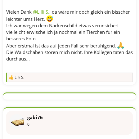
Vielen Dank
@Lilli S.
, da wäre mir doch gleich ein bisschen
leichter ums Herz.
Ich war wegen dem Nackenschild etwas verunsichert...
vielleicht erwische ich ja nochmal ein Tierchen für ein
besseres Foto.
Aber erstmal ist das auf jeden Fall sehr beruhigend.
Die Waldschaben stören mich nicht. Ihre Kollegen täten das
durchaus...
Lilli S.
R
e
a
k
t
i
o
n
gabi76
e
n
0
: