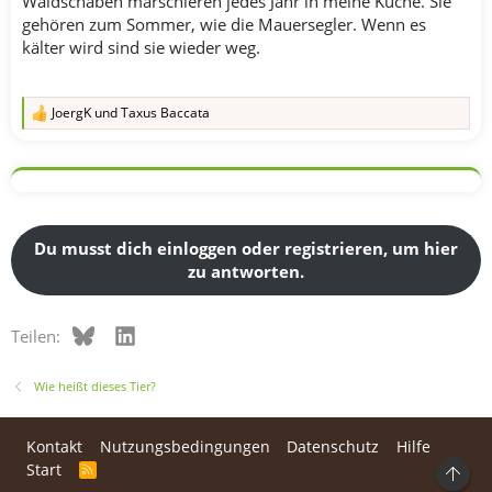
Waldschaben marschieren jedes Jahr in meine Küche. Sie
gehören zum Sommer, wie die Mauersegler. Wenn es
kälter wird sind sie wieder weg.
JoergK
und
Taxus Baccata
R
e
a
k
t
i
o
n
Du musst dich einloggen oder registrieren, um hier
e
zu antworten.
n
:
Bluesky
LinkedIn
Teilen:
Wie heißt dieses Tier?
Kontakt
Nutzungsbedingungen
Datenschutz
Hilfe
Start
R
Ob
S