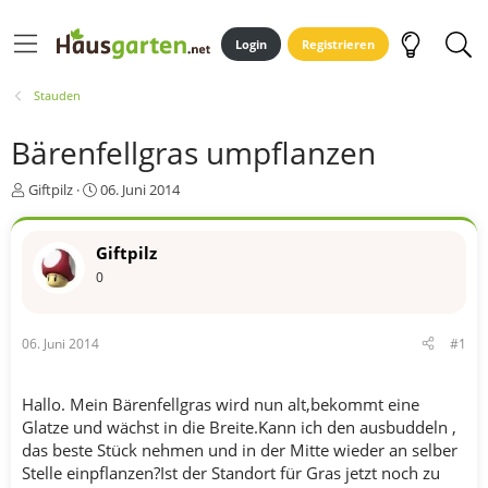
Login
Registrieren
Stauden
Bärenfellgras umpflanzen
E
E
Giftpilz
06. Juni 2014
r
r
s
s
t
t
Giftpilz
e
e
0
l
l
l
l
e
t
06. Juni 2014
#1
r
a
m
Hallo. Mein Bärenfellgras wird nun alt,bekommt eine
Glatze und wächst in die Breite.Kann ich den ausbuddeln ,
das beste Stück nehmen und in der Mitte wieder an selber
Stelle einpflanzen?Ist der Standort für Gras jetzt noch zu