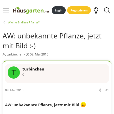
Login
Registrieren
Wie heißt diese Pflanze?
AW: unbekannte Pflanze, jetzt
mit Bild :-)
E
E
turbinchen
08. Mai 2015
r
r
s
s
t
t
turbinchen
T
e
e
0
l
l
l
l
e
t
08. Mai 2015
#1
r
a
m
AW: unbekannte Pflanze, jetzt mit Bild