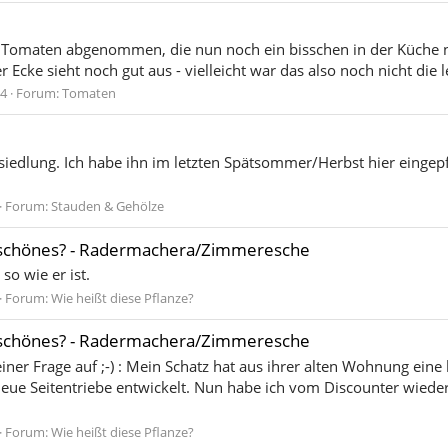
 Tomaten abgenommen, die nun noch ein bisschen in der Küche na
r Ecke sieht noch gut aus - vielleicht war das also noch nicht die le
24
Forum:
Tomaten
iedlung. Ich habe ihn im letzten Spätsommer/Herbst hier eingepf
Forum:
Stauden & Gehölze
 schönes? - Radermachera/Zimmeresche
so wie er ist.
Forum:
Wie heißt diese Pflanze?
 schönes? - Radermachera/Zimmeresche
ner Frage auf ;-) : Mein Schatz hat aus ihrer alten Wohnung eine 
 neue Seitentriebe entwickelt. Nun habe ich vom Discounter wiede
Forum:
Wie heißt diese Pflanze?