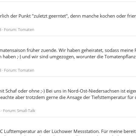
ürlich der Punkt "zuletzt geerntet", denn manche kochen oder frie
3
Forum:
Tomaten
Tomatensaison früher zuende. Wir haben geheiratet, sodass mein
aben ;-) und wir sind umgezogen, worunter die Tomatenpflanzen
3
Forum:
Tomaten
it Schaf oder ohne ;-) Bei uns in Nord-Ost-Niedersachsen ist eige
achte aber trotzdem gerne die Ansage der Tiefsttemperatur für di
3
Forum:
Small-Talk
°C Lufttemperatur an der Lüchower Messstation. Für meine bereit