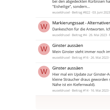
bei den abgedeckten Kürbissen hat 
"Eisheilige", sondern...
wuseldrusel
Beitrag #822
03. Juni 202
Markierungssaat - Alternative
W
Dankeschön für die Antworten. Ich
wuseldrusel
Beitrag #4
26. Mai 2023
Ginster aussäen
W
Mein Ginster steht immer noch im
wuseldrusel
Beitrag #16
26. Mai 2023
Ginster aussäen
W
Hier mal ein Update zur Ginster-A
kleine Sträucher draus geworden 
Nähe ist ein Kiefernwald).
wuseldrusel
Beitrag #14
16. Mai 2023