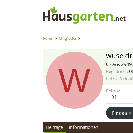
Foren
Mitglieder
wuseldr
W
0
·
Aus
29497
Registriert
0
Letzte Aktivit
Beiträge
91
Finden
Beiträge
Informationen