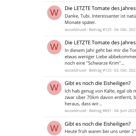
Die LETZTE Tomate des Jahres
W
Danke, Tubi. Interessanter ist nat
Monate später.
wuseldrusel
Beitrag #125
04. Okt. 202
Die LETZTE Tomate des Jahres
W
In diesem Jahr geht bei mir die 
etwas weniger Liebe abbekommen h
noch eine "Schwarze Krim"...
wuseldrusel
Beitrag #123
03. Okt. 202
Gibt es noch die Eisheiligen?
W
Ich hab genug von Kälte, egal ob m
zwar über 70km davon entfernt, be
heraus, dass wir...
wuseldrusel
Beitrag #831
04. Juni 202
Gibt es noch die Eisheiligen?
W
Heute früh waren bei uns unter 2