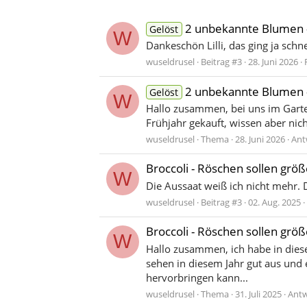
2 unbekannte Blumen 
Gelöst
W
Dankeschön Lilli, das ging ja schnel
wuseldrusel
Beitrag #3
28. Juni 2026
2 unbekannte Blumen 
Gelöst
W
Hallo zusammen, bei uns im Garten
Frühjahr gekauft, wissen aber nic
wuseldrusel
Thema
28. Juni 2026
Ant
Broccoli - Röschen sollen größ
W
Die Aussaat weiß ich nicht mehr.
wuseldrusel
Beitrag #3
02. Aug. 2025
Broccoli - Röschen sollen größ
W
Hallo zusammen, ich habe in diese
sehen in diesem Jahr gut aus und 
hervorbringen kann...
wuseldrusel
Thema
31. Juli 2025
Antw