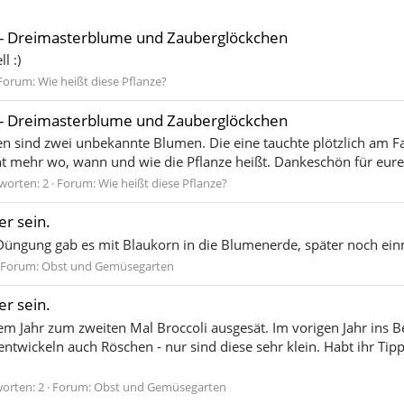
- Dreimasterblume und Zauberglöckchen
l :)
Forum:
Wie heißt diese Pflanze?
- Dreimasterblume und Zauberglöckchen
 sind zwei unbekannte Blumen. Die eine tauchte plötzlich am Fa
ht mehr wo, wann und wie die Pflanze heißt. Dankeschön für eure
worten: 2
Forum:
Wie heißt diese Pflanze?
er sein.
 Düngung gab es mit Blaukorn in die Blumenerde, später noch ein
Forum:
Obst und Gemüsegarten
er sein.
m Jahr zum zweiten Mal Broccoli ausgesät. Im vorigen Jahr ins Be
entwickeln auch Röschen - nur sind diese sehr klein. Habt ihr Ti
orten: 2
Forum:
Obst und Gemüsegarten