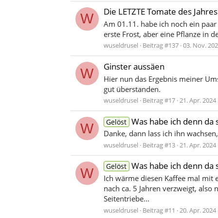
Die LETZTE Tomate des Jahres
W
Am 01.11. habe ich noch ein paar
erste Frost, aber eine Pflanze in de
wuseldrusel
Beitrag #137
03. Nov. 20
Ginster aussäen
W
Hier nun das Ergebnis meiner Ums
gut überstanden.
wuseldrusel
Beitrag #17
21. Apr. 2024
Was habe ich denn da
Gelöst
W
Danke, dann lass ich ihn wachsen, 
wuseldrusel
Beitrag #13
21. Apr. 2024
Was habe ich denn da
Gelöst
W
Ich wärme diesen Kaffee mal mit ei
nach ca. 5 Jahren verzweigt, also
Seitentriebe...
wuseldrusel
Beitrag #11
20. Apr. 2024