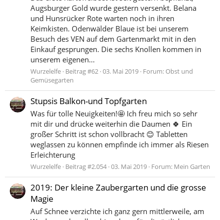
Augsburger Gold wurde gestern versenkt. Belana
und Hunsrücker Rote warten noch in ihren
Keimkisten. Odenwälder Blaue ist bei unserem
Besuch des VEN auf dem Gartenmarkt mit in den
Einkauf gesprungen. Die sechs Knollen kommen in
unserem eigenen...
Wurzelelfe
Beitrag #62
03. Mai 2019
Forum:
Obst und
Gemüsegarten
Stupsis Balkon-und Topfgarten
Was für tolle Neuigkeiten!🤩 Ich freu mich so sehr
mit dir und drücke weiterhin die Daumen 🍀 Ein
großer Schritt ist schon vollbracht 😊 Tabletten
weglassen zu können empfinde ich immer als Riesen
Erleichterung
Wurzelelfe
Beitrag #2.054
03. Mai 2019
Forum:
Mein Garten
2019: Der kleine Zaubergarten und die grosse
Magie
Auf Schnee verzichte ich ganz gern mittlerweile, am