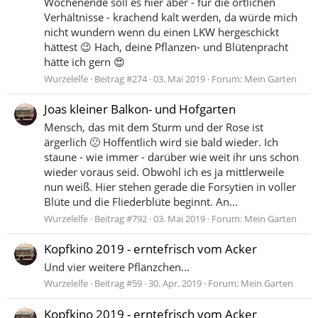
Wochenende soll es hier aber - für die örtlichen
Verhältnisse - krachend kalt werden, da würde mich
nicht wundern wenn du einen LKW hergeschickt
hättest 😉 Hach, deine Pflanzen- und Blütenpracht
hätte ich gern 😍
Wurzelelfe
Beitrag #274
03. Mai 2019
Forum:
Mein Garten
Joas kleiner Balkon- und Hofgarten
Mensch, das mit dem Sturm und der Rose ist
ärgerlich 🙁 Hoffentlich wird sie bald wieder. Ich
staune - wie immer - darüber wie weit ihr uns schon
wieder voraus seid. Obwohl ich es ja mittlerweile
nun weiß. Hier stehen gerade die Forsytien in voller
Blüte und die Fliederblüte beginnt. An...
Wurzelelfe
Beitrag #792
03. Mai 2019
Forum:
Mein Garten
Kopfkino 2019 - erntefrisch vom Acker
Und vier weitere Pflänzchen...
Wurzelelfe
Beitrag #59
30. Apr. 2019
Forum:
Mein Garten
Kopfkino 2019 - erntefrisch vom Acker