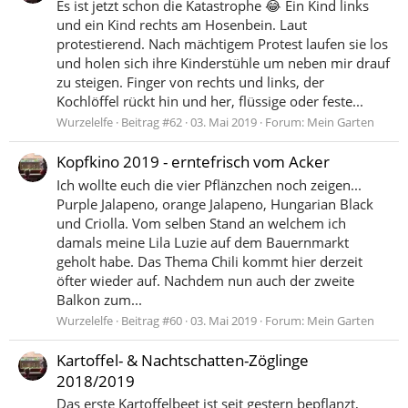
Es ist jetzt schon die Katastrophe 😂 Ein Kind links
und ein Kind rechts am Hosenbein. Laut
protestierend. Nach mächtigem Protest laufen sie los
und holen sich ihre Kinderstühle um neben mir drauf
zu steigen. Finger von rechts und links, der
Kochlöffel rückt hin und her, flüssige oder feste...
Wurzelelfe
Beitrag #62
03. Mai 2019
Forum:
Mein Garten
Kopfkino 2019 - erntefrisch vom Acker
Ich wollte euch die vier Pflänzchen noch zeigen...
Purple Jalapeno, orange Jalapeno, Hungarian Black
und Criolla. Vom selben Stand an welchem ich
damals meine Lila Luzie auf dem Bauernmarkt
geholt habe. Das Thema Chili kommt hier derzeit
öfter wieder auf. Nachdem nun auch der zweite
Balkon zum...
Wurzelelfe
Beitrag #60
03. Mai 2019
Forum:
Mein Garten
Kartoffel- & Nachtschatten-Zöglinge
2018/2019
Das erste Kartoffelbeet ist seit gestern bepflanzt,