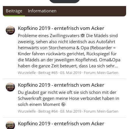
Beiträge
Informationen
Kopfkino 2019 - erntefrisch vom Acker
Probleme eines Zwillingsvaters 🙈 Die Mädels sind
zweieiig, sehen also nicht identisch aus Autofahrt
heimwärts von Storchenoma & Opa (Reboarder =
Kinder fahren rückwärts gerichtet, Rückspiegel für
die Mädels an der jeweiligen Kopflehne). Oma&Opa
haben die ganze Zeit beteuert, dass Lea sich sehr...
Wurzelelfe
Beitrag #65
03. Mai 2019
Forum:
Mein Garten
Kopfkino 2019 - erntefrisch vom Acker
Du glaubst gar nicht wie oft sie sich schon mit der
Schwerkraft gegen meine Hose verbündet haben in
solch einem Moment 🤪
Wurzelelfe
Beitrag #64
03. Mai 2019
Forum:
Mein Garten
Kopfkino 2019 - erntefrisch vom Acker