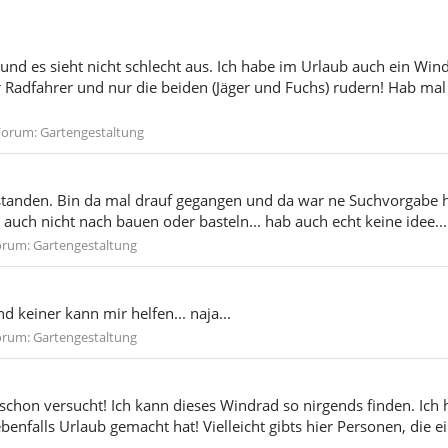
nd es sieht nicht schlecht aus. Ich habe im Urlaub auch ein Win
r Radfahrer und nur die beiden (Jäger und Fuchs) rudern! Hab ma
Forum:
Gartengestaltung
standen. Bin da mal drauf gegangen und da war ne Suchvorgabe hint
 auch nicht nach bauen oder basteln... hab auch echt keine idee... 
orum:
Gartengestaltung
d keiner kann mir helfen... naja...
orum:
Gartengestaltung
schon versucht! Ich kann dieses Windrad so nirgends finden. Ich
enfalls Urlaub gemacht hat! Vielleicht gibts hier Personen, die 