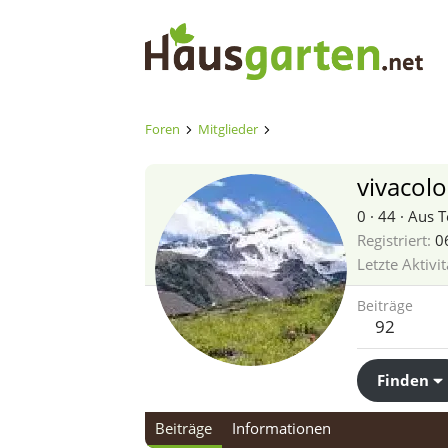
Foren
Mitglieder
vivacolo
0
·
44
·
Aus
T
Registriert
0
Letzte Aktivit
Beiträge
92
Finden
Beiträge
Informationen