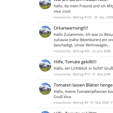
hallo, da mein Freund und ich Mitg
viva :cool:
vivacolonia
Beitrag #102
26. Sep. 2008
Orkanwarnung!!!!
Hallo Zusammen. Ich war zu Besuc
zuhause (nähe Ibbenbüren) ein ord
beschädigt. Unser Wohnwagen...
vivacolonia
Beitrag #35
22. Juni 2008
Hilfe, Tomate gekillt!!!
Hallo, ein Lichtblick in Sicht!! Gru
vivacolonia
Beitrag #13
31. Mai 2008
Tomaten lassen Blätter henge
Hallo, meine Tomatenpflanzen bzw. 
Gruß Viva
vivacolonia
Beitrag #4
31. Mai 2008
F