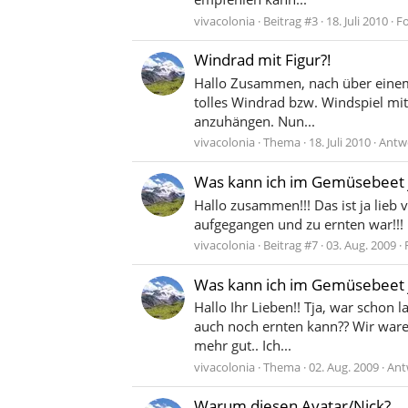
vivacolonia
Beitrag #3
18. Juli 2010
F
Windrad mit Figur?!
Hallo Zusammen, nach über einem 
tolles Windrad bzw. Windspiel mit
anzuhängen. Nun...
vivacolonia
Thema
18. Juli 2010
Antwo
Was kann ich im Gemüsebeet j
Hallo zusammen!!! Das ist ja lieb
aufgegangen und zu ernten war!!! E
vivacolonia
Beitrag #7
03. Aug. 2009
Was kann ich im Gemüsebeet j
Hallo Ihr Lieben!! Tja, war schon 
auch noch ernten kann?? Wir ware
mehr gut.. Ich...
vivacolonia
Thema
02. Aug. 2009
Ant
Warum diesen Avatar/Nick?