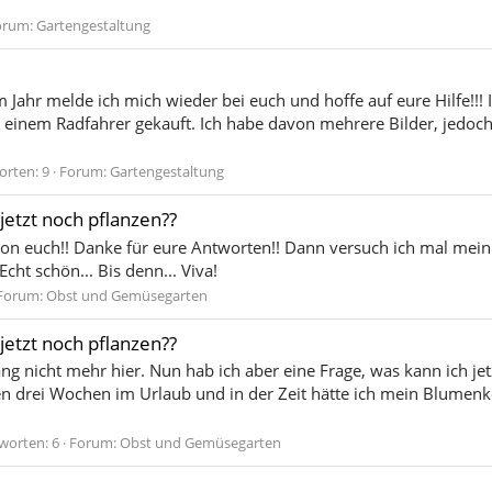
orum:
Gartengestaltung
Jahr melde ich mich wieder bei euch und hoffe auf eure Hilfe!!!
 einem Radfahrer gekauft. Ich habe davon mehrere Bilder, jedoch
rten: 9
Forum:
Gartengestaltung
etzt noch pflanzen??
 von euch!! Danke für eure Antworten!! Dann versuch ich mal mei
cht schön... Bis denn... Viva!
Forum:
Obst und Gemüsegarten
etzt noch pflanzen??
lang nicht mehr hier. Nun hab ich aber eine Frage, was kann ich 
n drei Wochen im Urlaub und in der Zeit hätte ich mein Blumenko
worten: 6
Forum:
Obst und Gemüsegarten