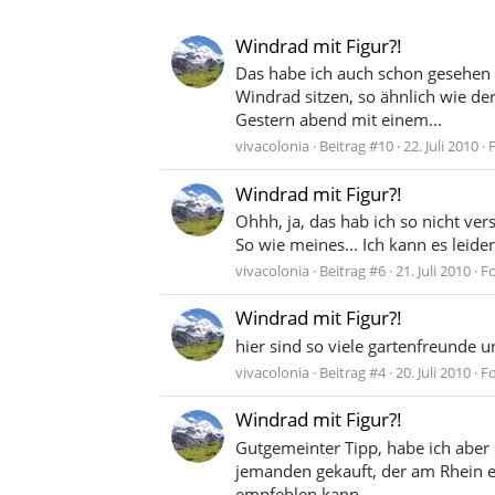
Windrad mit Figur?!
Das habe ich auch schon gesehen u
Windrad sitzen, so ähnlich wie de
Gestern abend mit einem...
vivacolonia
Beitrag #10
22. Juli 2010
Windrad mit Figur?!
Ohhh, ja, das hab ich so nicht ver
So wie meines... Ich kann es leider
vivacolonia
Beitrag #6
21. Juli 2010
F
Windrad mit Figur?!
hier sind so viele gartenfreunde un
vivacolonia
Beitrag #4
20. Juli 2010
F
Windrad mit Figur?!
Gutgemeinter Tipp, habe ich aber 
jemanden gekauft, der am Rhein eb
empfehlen kann...