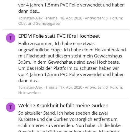
vor 4 Jahren 1,5mm PVC Folie verwendet und haben
dann das...
Tomaten-Alex
Thema
18. Apr. 2020
Antworten: 3
Forum:
Obst und Gemüsegarten
EPDM Folie statt PVC fürs Hochbeet
T
Hallo zusammen, Ich habe eine etwas
ungewöhnliche Frage. Ich habe einen Holzunterstand
mit Flachdach auf diesem steht mein Gewächshaus
3x3m. In dem Gewächshaus sind zwei Hochbeete.
Um das Holz der Plattform zu schützen haben wir
vor 4 Jahren 1,5mm PVC Folie verwendet und haben
dann das...
Tomaten-Alex
Thema
17. Apr. 2020
Antworten: 0
Forum:
Heimwerken
Welche Krankheit befällt meine Gurken
T
So aktueller Stand. Ich habe soeben die zwei
Kürbisse und die Gurken vorsorglich entfernt um
schlimmeres zu vermeiden. Nun habe ich die linke
Gewächshaushälfte wieder leer stehen. Ich würde