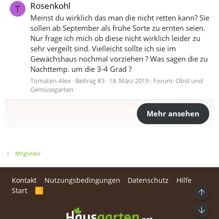
Rosenkohl
T
Meinst du wirklich das man die nicht retten kann? Sie
sollen ab September als frühe Sorte zu ernten seien.
Nur frage ich mich ob diese nicht wirklich leider zu
sehr vergeilt sind. Vielleicht sollte ich sie im
Gewächshaus nochmal vorziehen ? Was sagen die zu
Nachttemp. um die 3-4 Grad ?
Tomaten-Alex
Beitrag #3
18. März 2019
Forum:
Obst und
Gemüsegarten
Mehr ansehen
Mitglieder
Kontakt
Nutzungsbedingungen
Datenschutz
Hilfe
Start
R
Ob
S
S
Unt