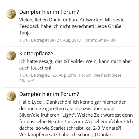
Dampfer hier im Forum?
Vielen, lieben Dank für Eure Antworten! Mit soviel
Feedback habe ich nicht gerechnet! Liebe Grüße
Tanja
TK76
Beitrag #138
27. Aug. 2018
Forum:
Small-Talk
Kletterpflanze
Ich hätte gesagt, das IST wilder Wein, kann mich aber
auch täuschen!
TK76
Beitrag #2
26. Aug. 2018
Forum:
Wie heißt diese
Pflanze?
Dampfer hier im Forum?
Hallo Lycell, Dankschön! Ich kenne gar niemanden,
der meine Zigaretten raucht, bzw. überhaupt
Silver/die früheren "Light". Welche Zeit würdest denn
für das selbe Nikotin /bis zum Wecsel empfehlen? Ich
dachte, so wie Scarlet schreibt, ca. 2-3 Monate?!
Verdampferersatz habe ich schon ;-) Danke...