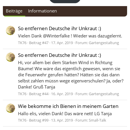
Beiträge
Informationen
So entfernen Deutsche ihr Unkraut :)
Vielen Dank @Winterfalke ! Wieder was dazugelernt.
TK76
Beitrag #47
17. Apr. 2019
Forum:
Gartengestaltung
So entfernen Deutsche ihr Unkraut :)
Hi, vor allem bei dem Starken Wind in Richtung
Bäume! Wie wäre das eigentlich gewesen, wenn sie
die Feuerwehr gerufen hätten? Hätten sie das dann
selbst zahlen müssn wege eigenverschulen? Ja, oder?
Danke! Gruß Tanja
TK76
Beitrag #44
16. Apr. 2019
Forum:
Gartengestaltung
Wie bekomme ich Bienen in meinem Garten
Hallo elis, vielen Dank! Das wäre nett! LG Tanja
TK76
Beitrag #99
13. Apr. 2019
Forum:
Small-Talk