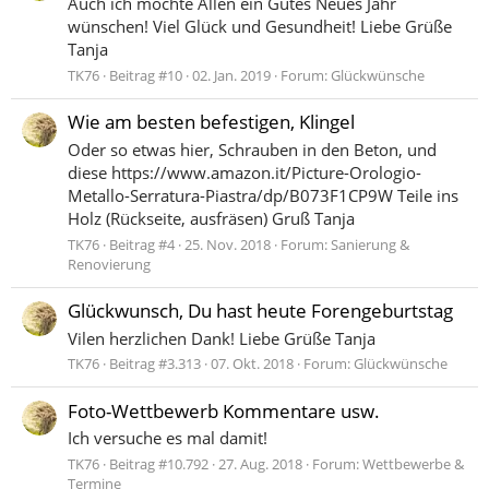
Auch ich möchte Allen ein Gutes Neues Jahr
wünschen! Viel Glück und Gesundheit! Liebe Grüße
Tanja
TK76
Beitrag #10
02. Jan. 2019
Forum:
Glückwünsche
Wie am besten befestigen, Klingel
Oder so etwas hier, Schrauben in den Beton, und
diese https://www.amazon.it/Picture-Orologio-
Metallo-Serratura-Piastra/dp/B073F1CP9W Teile ins
Holz (Rückseite, ausfräsen) Gruß Tanja
TK76
Beitrag #4
25. Nov. 2018
Forum:
Sanierung &
Renovierung
Glückwunsch, Du hast heute Forengeburtstag
Vilen herzlichen Dank! Liebe Grüße Tanja
TK76
Beitrag #3.313
07. Okt. 2018
Forum:
Glückwünsche
Foto-Wettbewerb Kommentare usw.
Ich versuche es mal damit!
TK76
Beitrag #10.792
27. Aug. 2018
Forum:
Wettbewerbe &
Termine