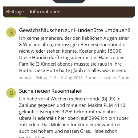
Beiträge
Informationen
Gewächshäuschen zur Hundehütte umbauen!!
S
Ich kenne jemanden, der den lieblichen Augen einer
8 Wochen alten,reinrassigen Bernersennenhündin
nicht wieder stehen konnte. Kostenpunkt 1500€
Diese Hündin durfte tagsüber mit ins Haus zu der
Familie (3 Kinder) abends musste sie raus in ihre
Hütte. Diese Hütte hatte glaub ich alles was einem...
sumajo
Beitrag #19
19. Aug. 2011
Forum:
Haustiere Forum
Suche neuen Rasenmäher
S
Ich habe vor 4 Wochen meinen Honda (Bj 99) in
Zahlung gegeben und mir einen Makita PLM 4110
gekauft. Listenpreis 329€ bekommt man aber
überall (jedenfalls hier oben) auf 299€ Ich bin super
zufrieden. Das Mulchen funktionier einwandfrei.
auch bei hohem und nassen Gras. Habe schon
einmal über...