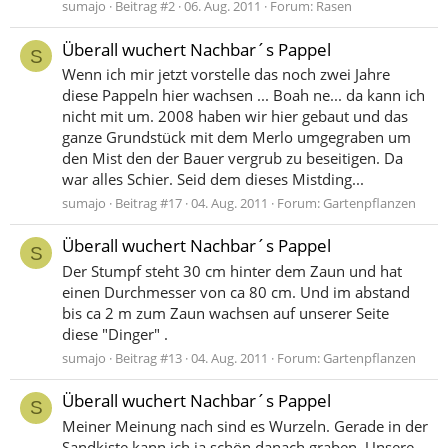
sumajo
Beitrag #2
06. Aug. 2011
Forum:
Rasen
Überall wuchert Nachbar´s Pappel
S
Wenn ich mir jetzt vorstelle das noch zwei Jahre
diese Pappeln hier wachsen ... Boah ne... da kann ich
nicht mit um. 2008 haben wir hier gebaut und das
ganze Grundstück mit dem Merlo umgegraben um
den Mist den der Bauer vergrub zu beseitigen. Da
war alles Schier. Seid dem dieses Mistding...
sumajo
Beitrag #17
04. Aug. 2011
Forum:
Gartenpflanzen
Überall wuchert Nachbar´s Pappel
S
Der Stumpf steht 30 cm hinter dem Zaun und hat
einen Durchmesser von ca 80 cm. Und im abstand
bis ca 2 m zum Zaun wachsen auf unserer Seite
diese "Dinger" .
sumajo
Beitrag #13
04. Aug. 2011
Forum:
Gartenpflanzen
Überall wuchert Nachbar´s Pappel
S
Meiner Meinung nach sind es Wurzeln. Gerade in der
Sandkiste kann ich ja schön danach graben. Unsere