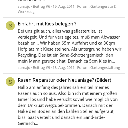
sumajo
Beitrag #6
19. Aug. 2011
Forum:
Gartengeräte &
Werkzeug
Einfahrt mit Kies belegen ?
S
Bei uns gilt auch, alles was geflastert ist, ist
versiegelt. Und für versiegeltes, muß man Abwasser
bezahlen... Wir haben 65m Auffahrt und ca 80qm
Hofplatz mit Kieselsteinen. Als untergrund haben wir
Recycling. Das ist ein Sand-Schottergemisch, den
mein Mann gerüttelt hat. Danach ca 5cm Kies in...
sumajo
Beitrag #9
18. Aug. 2011
Forum:
Gartengestaltung
Rasen Reparatur oder Neuanlage? (Bilder)
S
Hallo am anfang des Jahres sah ein teil meines
Rasens auch so aus. Also bin ich mit einem großen
Eimer los und habe verucht soviel wie möglich von
dem Unkruat wegzubekommen. Danach mit der
Hake den Boden an den kahlen Stellen aufgeraut,
bissl Saat verteilt und danach ein Sand-Erde-
Gemisch...