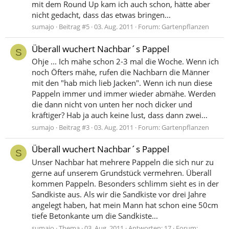
mit dem Round Up kam ich auch schon, hätte aber
nicht gedacht, dass das etwas bringen...
sumajo
Beitrag #5
03. Aug. 2011
Forum:
Gartenpflanzen
Überall wuchert Nachbar´s Pappel
S
Ohje ... Ich mähe schon 2-3 mal die Woche. Wenn ich
noch Öfters mähe, rufen die Nachbarn die Männer
mit den "hab mich lieb Jacken". Wenn ich nun diese
Pappeln immer und immer wieder abmähe. Werden
die dann nicht von unten her noch dicker und
kräftiger? Hab ja auch keine lust, dass dann zwei...
sumajo
Beitrag #3
03. Aug. 2011
Forum:
Gartenpflanzen
Überall wuchert Nachbar´s Pappel
S
Unser Nachbar hat mehrere Pappeln die sich nur zu
gerne auf unserem Grundstück vermehren. Überall
kommen Pappeln. Besonders schlimm sieht es in der
Sandkiste aus. Als wir die Sandkiste vor drei Jahre
angelegt haben, hat mein Mann hat schon eine 50cm
tiefe Betonkante um die Sandkiste...
sumajo
Thema
03. Aug. 2011
Antworten: 17
Forum: