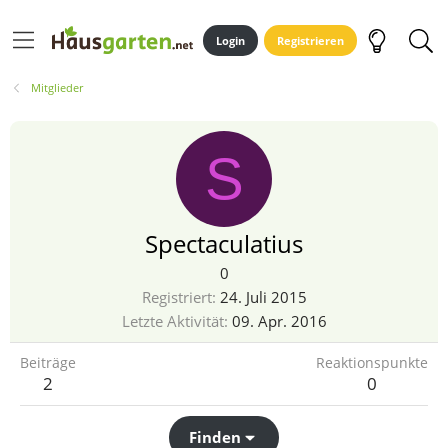
Login
Registrieren
Mitglieder
S
Spectaculatius
0
Registriert
24. Juli 2015
Letzte Aktivität
09. Apr. 2016
Beiträge
Reaktionspunkte
2
0
Finden