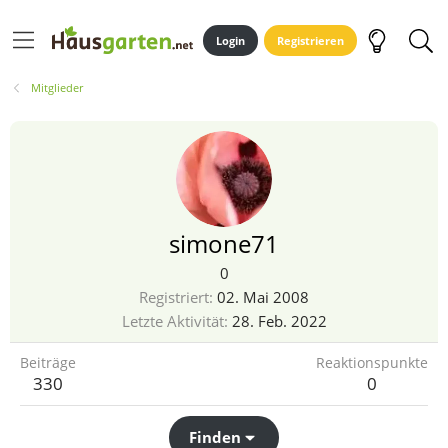
Login
Registrieren
Mitglieder
simone71
0
Registriert
02. Mai 2008
Letzte Aktivität
28. Feb. 2022
Beiträge
Reaktionspunkte
330
0
Finden