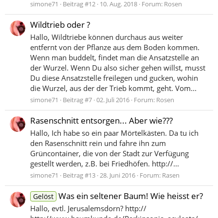
simone71
Beitrag #12
10. Aug. 2018
Forum:
Rosen
Wildtrieb oder ?
Hallo, Wildtriebe können durchaus aus weiter
entfernt von der Pflanze aus dem Boden kommen.
Wenn man buddelt, findet man die Ansatzstelle an
der Wurzel. Wenn Du also sicher gehen willst, musst
Du diese Ansatzstelle freilegen und gucken, wohin
die Wurzel, aus der der Trieb kommt, geht. Vom...
simone71
Beitrag #7
02. Juli 2016
Forum:
Rosen
Rasenschnitt entsorgen... Aber wie???
Hallo, Ich habe so ein paar Mörtelkästen. Da tu ich
den Rasenschnitt rein und fahre ihn zum
Grüncontainer, die von der Stadt zur Verfügung
gestellt werden, z.B. bei Friedhöfen. http://...
simone71
Beitrag #13
28. Juni 2016
Forum:
Rasen
Was ein seltener Baum! Wie heisst er?
Gelöst
Hallo, evtl. Jerusalemsdorn? http://