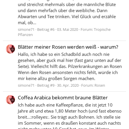
und streichst mehrmals über die männliche Blüte
und dann mehrfach über die weibliche. Dann
Abwarten und Tee trinken. Viel Glück und erzähle
mal, ob...
simone71
Beitrag #6
03. Mai 2020
Forum:
Tropische
Pflanzen
Blätter meiner Rosen werden weiß - warum?
Hallo, ich habe so ein Schadbild auch noch nie
gesehen, aber guck mal hier (fast ganz unten auf der
Seite). Vielleicht hilft das. Pilzerkrankungen an Rosen
Wenn den Rosen ansonsten nichts fehlt, würde ich
mir keine allzu großen Sorgen machen.
simone71
Beitrag #9
30. Apr. 2020
Forum:
Rosen
Coffea Arabica bekommt braune Blätter
Ich habe auch eine Kaffeepflanze, die ist jetzt 10
Jahre alt und etwa 1,80 Meter hoch (und fast ebenso
breit...:rolleyes:. Sie trägt auch Bohnen. Ich stelle sie
im Sommer, wenn es draußen konstant auch nachts
nicht mehr unter 10 Grad hat, raus. Im Winter