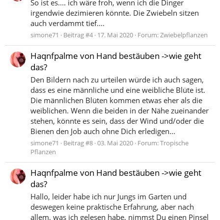
So ist es.... ich wäre froh, wenn ich die Dinger
irgendwie dezimieren könnte. Die Zwiebeln sitzen
auch verdammt tief....
simone71
Beitrag #4
17. Mai 2020
Forum:
Zwiebelpflanzen
Haqnfpalme von Hand bestäuben ->wie geht
das?
Den Bildern nach zu urteilen würde ich auch sagen,
dass es eine männliche und eine weibliche Blüte ist.
Die männlichen Blüten kommen etwas eher als die
weiblichen. Wenn die beiden in der Nähe zueinander
stehen, könnte es sein, dass der Wind und/oder die
Bienen den Job auch ohne Dich erledigen...
simone71
Beitrag #8
03. Mai 2020
Forum:
Tropische
Pflanzen
Haqnfpalme von Hand bestäuben ->wie geht
das?
Hallo, leider habe ich nur Jungs im Garten und
deswegen keine praktische Erfahrung, aber nach
allem, was ich gelesen habe, nimmst Du einen Pinsel