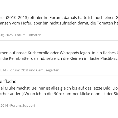
her (2010-2013) oft hier im Forum, damals hatte ich noch einen G
anzen vom Hofer, aber bin nicht zufrieden damit, die Tomaten ha
Aug. 2025
Forum:
Tomaten
men auf nasse Küchenrolle oder Wattepads legen, in ein flaches 
ie Keimblätter da sind, setze ich die Kleinen in flache Plastik-Sch
2014
Forum:
Obst und Gemüsegarten
erfläche
el Mühe machst. Bei mir ist alles gleich bis auf das letzte Bild: 
orher anders) Wenn ich in die Büroklammer klicke dann ist der St
. 2014
Forum:
Support
s