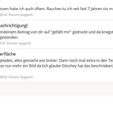
s
n habe ich auch öfters. Rauchen tu ich seit fast 7 Jahren nix me
 2014
Forum:
Support
achrichtigung!
endeinem Beitrag von dir auf "gefällt mir" gedrückt und da kriegs
gestanden.
2014
Forum:
Support
erfläche
geladen, alles gemacht wie bisher. Dann noch mal extra in den Tex
ar nur mehr ein Bild da (ich glaube Ditschey hat das beschrieben
 2014
Forum:
Support