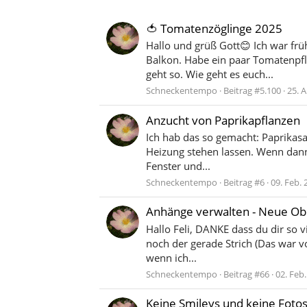
🍅 Tomatenzöglinge 2025
Hallo und grüß Gott😊 Ich war frü
Balkon. Habe ein paar Tomatenpfl
geht so. Wie geht es euch...
Schneckentempo
Beitrag #5.100
25. 
Anzucht von Paprikapflanzen
Ich hab das so gemacht: Paprikasa
Heizung stehen lassen. Wenn dann d
Fenster und...
Schneckentempo
Beitrag #6
09. Feb. 
Anhänge verwalten - Neue Ob
Hallo Feli, DANKE dass du dir so vi
noch der gerade Strich (Das war v
wenn ich...
Schneckentempo
Beitrag #66
02. Feb
Keine Smileys und keine Foto