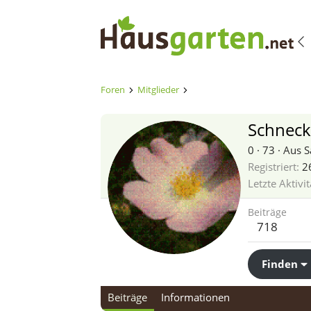
Foren
Mitglieder
Schnec
0
·
73
·
Aus
S
Registriert
2
Letzte Aktivit
Beiträge
718
Finden
Beiträge
Informationen