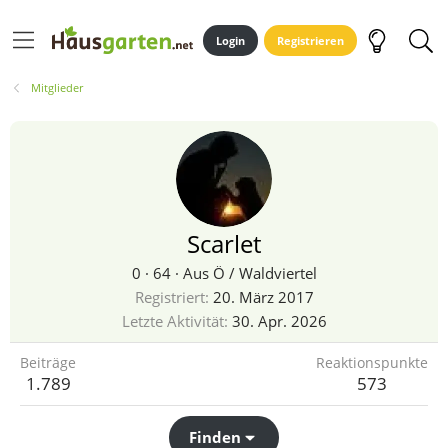
Login
Registrieren
Mitglieder
Scarlet
0
·
64
·
Aus
Ö / Waldviertel
Registriert
20. März 2017
Letzte Aktivität
30. Apr. 2026
Beiträge
Reaktionspunkte
1.789
573
Finden