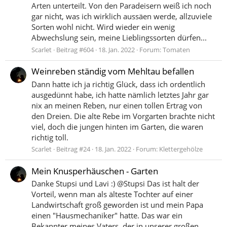
Arten unterteilt. Von den Paradeisern weiß ich noch
gar nicht, was ich wirklich aussäen werde, allzuviele
Sorten wohl nicht. Wird wieder ein wenig
Abwechslung sein, meine Lieblingssorten dürfen...
Scarlet
Beitrag #604
18. Jan. 2022
Forum:
Tomaten
Weinreben ständig vom Mehltau befallen
Dann hatte ich ja richtig Glück, dass ich ordentlich
ausgedünnt habe, ich hatte nämlich letztes Jahr gar
nix an meinen Reben, nur einen tollen Ertrag von
den Dreien. Die alte Rebe im Vorgarten brachte nicht
viel, doch die jungen hinten im Garten, die waren
richtig toll.
Scarlet
Beitrag #24
18. Jan. 2022
Forum:
Klettergehölze
Mein Knusperhäuschen - Garten
Danke Stupsi und Lavi :) @Stupsi Das ist halt der
Vorteil, wenn man als älteste Tochter auf einer
Landwirtschaft groß geworden ist und mein Papa
einen "Hausmechaniker" hatte. Das war ein
Bekannter meines Vaters, der in unserer großen