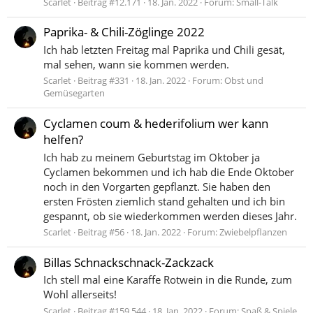
Scarlet
Beitrag #12.171
18. Jan. 2022
Forum:
Small-Talk
Paprika- & Chili-Zöglinge 2022
Ich hab letzten Freitag mal Paprika und Chili gesät,
mal sehen, wann sie kommen werden.
Scarlet
Beitrag #331
18. Jan. 2022
Forum:
Obst und
Gemüsegarten
Cyclamen coum & hederifolium wer kann
helfen?
Ich hab zu meinem Geburtstag im Oktober ja
Cyclamen bekommen und ich hab die Ende Oktober
noch in den Vorgarten gepflanzt. Sie haben den
ersten Frösten ziemlich stand gehalten und ich bin
gespannt, ob sie wiederkommen werden dieses Jahr.
Scarlet
Beitrag #56
18. Jan. 2022
Forum:
Zwiebelpflanzen
Billas Schnackschnack-Zackzack
Ich stell mal eine Karaffe Rotwein in die Runde, zum
Wohl allerseits!
Scarlet
Beitrag #159.544
18. Jan. 2022
Forum:
Spaß & Spiele