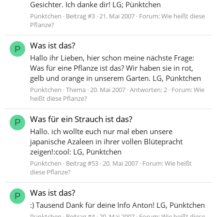
Gesichter. Ich danke dir! LG; Pünktchen
Pünktchen
Beitrag #3
21. Mai 2007
Forum:
Wie heißt diese
Pflanze?
Was ist das?
P
Hallo ihr Lieben, hier schon meine nächste Frage:
Was für eine Pflanze ist das? Wir haben sie in rot,
gelb und orange in unserem Garten. LG, Pünktchen
Pünktchen
Thema
20. Mai 2007
Antworten: 2
Forum:
Wie
heißt diese Pflanze?
Was für ein Strauch ist das?
P
Hallo. ich wollte euch nur mal eben unsere
japanische Azaleen in ihrer vollen Blütepracht
zeigen!:cool: LG, Pünktchen
Pünktchen
Beitrag #53
20. Mai 2007
Forum:
Wie heißt
diese Pflanze?
Was ist das?
P
:) Tausend Dank für deine Info Anton! LG, Pünktchen
Pünktchen
Beitrag #4
20. Mai 2007
Forum:
Wie heißt diese