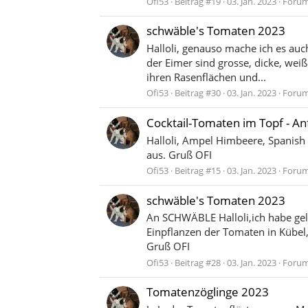
Ofi53
Beitrag #19
03. Jan. 2023
Foru
schwäble's Tomaten 2023
Halloli, genauso mache ich es auc
der Eimer sind grosse, dicke, wei
ihren Rasenflächen und...
Ofi53
Beitrag #30
03. Jan. 2023
Foru
Cocktail-Tomaten im Topf - A
Halloli, Ampel Himbeere, Spanish
aus. Gruß OFI
Ofi53
Beitrag #15
03. Jan. 2023
Foru
schwäble's Tomaten 2023
An SCHWÄBLE Halloli,ich habe gele
Einpflanzen der Tomaten in Kübel
Gruß OFI
Ofi53
Beitrag #28
03. Jan. 2023
Foru
Tomatenzöglinge 2023