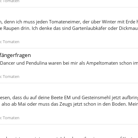
m:
Tomaten
h, denn ich muss jeden Tomateneimer, der über Winter mit Erde 
ße Raupen drin. Ich denke das sind Gartenlaubkäfer oder Dickmaul
m:
Tomaten
nfängerfragen
 Dancer und Pendulina waren bei mir als Ampeltomaten schon im 
m:
Tomaten
sen, dass du auf deine Beete EM und Gesteinsmehl jetzt aufbrin
, also ab Mai oder muss das Zeugs jetzt schon in den Boden. Mei
m:
Tomaten