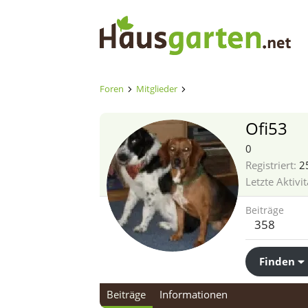
Foren
Mitglieder
Ofi53
0
Registriert
2
Letzte Aktivit
Beiträge
358
Finden
Beiträge
Informationen