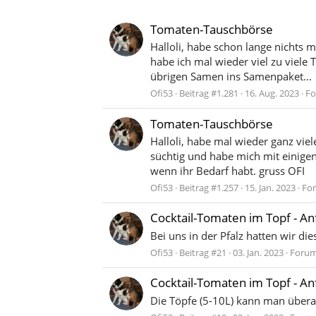
Tomaten-Tauschbörse
Halloli, habe schon lange nichts
habe ich mal wieder viel zu viel
übrigen Samen ins Samenpaket...
Ofi53
Beitrag #1.281
16. Aug. 2023
Fo
Tomaten-Tauschbörse
Halloli, habe mal wieder ganz v
süchtig und habe mich mit einige
wenn ihr Bedarf habt. gruss OFI
Ofi53
Beitrag #1.257
15. Jan. 2023
Fo
Cocktail-Tomaten im Topf - A
Bei uns in der Pfalz hatten wir d
Ofi53
Beitrag #21
03. Jan. 2023
Foru
Cocktail-Tomaten im Topf - A
Die Töpfe (5-10L) kann man überal