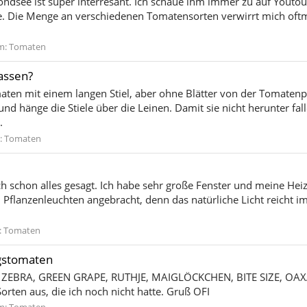
ndsee ist super interresant. Ich schaue ihm immer zu auf Youtou
ge. Die Menge an verschiedenen Tomatensorten verwirrt mich oft
m:
Tomaten
assen?
maten mit einem langen Stiel, aber ohne Blätter von der Tomaten
nd hänge die Stiele über die Leinen. Damit sie nicht herunter fal
.
:
Tomaten
ich schon alles gesagt. Ich habe sehr große Fenster und meine Hei
 Pflanzenleuchten angebracht, denn das natürliche Licht reicht im
:
Tomaten
ngstomaten
EN ZEBRA, GREEN GRAPE, RUTHJE, MAIGLÖCKCHEN, BITE SIZE, O
orten aus, die ich noch nicht hatte. Gruß OFI