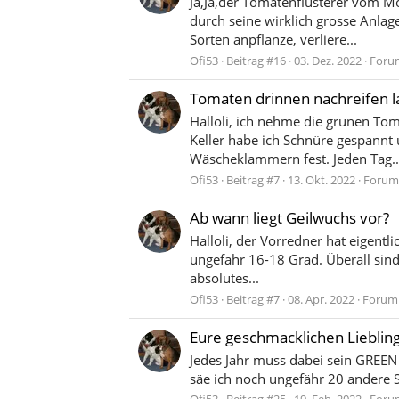
Ja,Ja,der Tomatenflüsterer vom Mo
durch seine wirklich grosse Anla
Sorten anpflanze, verliere...
Ofi53
Beitrag #16
03. Dez. 2022
Foru
Tomaten drinnen nachreifen l
Halloli, ich nehme die grünen To
Keller habe ich Schnüre gespannt u
Wäscheklammern fest. Jeden Tag..
Ofi53
Beitrag #7
13. Okt. 2022
Forum
Ab wann liegt Geilwuchs vor?
Halloli, der Vorredner hat eigentl
ungefähr 16-18 Grad. Überall sind
absolutes...
Ofi53
Beitrag #7
08. Apr. 2022
Forum
Eure geschmacklichen Liebli
Jedes Jahr muss dabei sein GRE
säe ich noch ungefähr 20 andere S