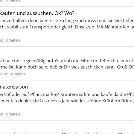
m:
Tomaten
 kaufen und aussuchen. Ok? Wo?
ner zu halten, denn wenn sie zu lang sind muss man sie viel tief
cht stabil zum Transport oder gleich Einsetzen. Mit Nährstoffen 
m:
Tomaten
 schaue mir regelmäßig auf Youtoub die Filme und Berichte vom
d mailst. Kann doch sein, daß er Dir was zuschicken kann. Gruß OF
rum:
Tomaten
omatensaison
terhof oder auf Pflanzmärkte/ Kräutermärkte und kaufe da die Pf
teuer.Ich denke, daß es dieses Jahr wieder schöne Kräutermärkte
m:
Tomaten