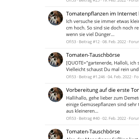
Ofi53
Beitrag #25
19. Feb. 2022
Foru
Tomatenpflanzen im Internet
Ich versuche sie immer etwas klei
cm hoch. So sind sie doch noch re
wenn sie viel Dünger...
Ofi53
Beitrag #12
08. Feb. 2022
Foru
Tomaten-Tauschbörse
[QUOTE="gartenerde, Halloli, ich
Vielleicht schaust Du mal rein un
Ofi53
Beitrag #1.246
04. Feb. 2022
Fo
Vorbereitung auf die erste T
Hallihallo, gehe lieber zum Deme
einige Gemüsepflanzen sind sehr 
aus kleineren...
Ofi53
Beitrag #40
02. Feb. 2022
Foru
Tomaten-Tauschbörse