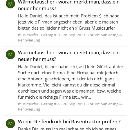
Wärmetauscher - woran merkt man, dass ein
M
neuer her muss?
Hallo Daniel, das ist auch mein Problem :) Ich habe
jetzt viele Firmen angeschrieben, aber die meisten
bieten das so leider nicht an :( Gruss Musicsurfer
musicsurfer
Beitrag #31
28. Sep. 2013
Forum:
Sanierung &
Renovierung
Wärmetauscher - woran merkt man, dass ein
M
neuer her muss?
Hallo Daniel, bisher habe ich (fast) kein Glück auf der
Suche nach einer Firma. Eine Firma hat mir jedoch
eine Antwort geschrieben, mit der ich nicht ganz
klarkomme. Vielleicht kannst du dir diese einmal
durchlesen und sagen was die meinen, bzw. welche
für mich die richtige Firma ist... wir...
musicsurfer
Beitrag #29
26. Sep. 2013
Forum:
Sanierung &
Renovierung
Womit Reifendruck bei Rasentraktor prüfen ?
M
Danke Dir, muss ich mal schauen ob ich so etwas