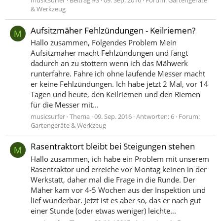
musicsurfer
Beitrag #3
09. Sep. 2016
Forum:
Gartengeräte
& Werkzeug
Aufsitzmäher Fehlzündungen - Keilriemen?
M
Hallo zusammen, Folgendes Problem Mein
Aufsitzmäher macht Fehlzündungen und fängt
dadurch an zu stottern wenn ich das Mähwerk
runterfahre. Fahre ich ohne laufende Messer macht
er keine Fehlzündungen. Ich habe jetzt 2 Mal, vor 14
Tagen und heute, den Keilriemen und den Riemen
für die Messer mit...
musicsurfer
Thema
09. Sep. 2016
Antworten: 6
Forum:
Gartengeräte & Werkzeug
Rasentraktort bleibt bei Steigungen stehen
M
Hallo zusammen, ich habe ein Problem mit unserem
Rasentraktor und erreiche vor Montag keinen in der
Werkstatt, daher mal die Frage in die Runde. Der
Mäher kam vor 4-5 Wochen aus der Inspektion und
lief wunderbar. Jetzt ist es aber so, das er nach gut
einer Stunde (oder etwas weniger) leichte...