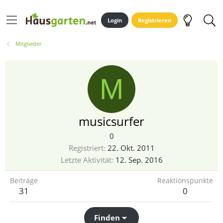
Login
Registrieren
Mitglieder
M
musicsurfer
0
Registriert
22. Okt. 2011
Letzte Aktivität
12. Sep. 2016
Beiträge
Reaktionspunkte
31
0
Finden