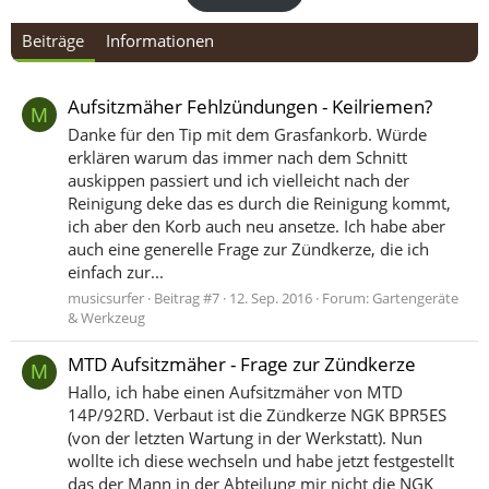
Beiträge
Informationen
Aufsitzmäher Fehlzündungen - Keilriemen?
M
Danke für den Tip mit dem Grasfankorb. Würde
erklären warum das immer nach dem Schnitt
auskippen passiert und ich vielleicht nach der
Reinigung deke das es durch die Reinigung kommt,
ich aber den Korb auch neu ansetze. Ich habe aber
auch eine generelle Frage zur Zündkerze, die ich
einfach zur...
musicsurfer
Beitrag #7
12. Sep. 2016
Forum:
Gartengeräte
& Werkzeug
MTD Aufsitzmäher - Frage zur Zündkerze
M
Hallo, ich habe einen Aufsitzmäher von MTD
14P/92RD. Verbaut ist die Zündkerze NGK BPR5ES
(von der letzten Wartung in der Werkstatt). Nun
wollte ich diese wechseln und habe jetzt festgestellt
das der Mann in der Abteilung mir nicht die NGK