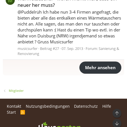
M
neuer her muss?
@Puddelrüh Ich habe nun 3-4 Firmen angefragt, die
bieten aber alle das entkalken eines Wärmetauschers
nicht an. Alle sagen, das man den nur tauschen oder
durchspülen kann :( Hast du einen Tip wo evtl. in der
Nähe von Duisburg (NRW) irgendjemand so etwas
anbietet ? Gruss Musicsurfer
musicsurfer
Beitrag #27
07. Sep. 2013
Forum:
Sanierung &
Renovierung
Mehr ansehen
Mitglieder
Kontakt
Nutzungsbedingungen
Datenschutz
Hilfe
Start
R
Ob
S
S
Unt