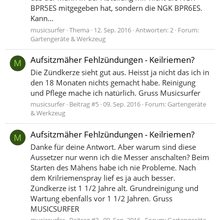
BPR5ES mitgegeben hat, sondern die NGK BPR6ES.
Kann...
musicsurfer
Thema
12. Sep. 2016
Antworten: 2
Forum:
Gartengeräte & Werkzeug
Aufsitzmäher Fehlzündungen - Keilriemen?
M
Die Zündkerze sieht gut aus. Heisst ja nicht das ich in
den 18 Monaten nichts gemacht habe. Reinigung
und Pflege mache ich natürlich. Gruss Musicsurfer
musicsurfer
Beitrag #5
09. Sep. 2016
Forum:
Gartengeräte
& Werkzeug
Aufsitzmäher Fehlzündungen - Keilriemen?
M
Danke für deine Antwort. Aber warum sind diese
Aussetzer nur wenn ich die Messer anschalten? Beim
Starten des Mähens habe ich nie Probleme. Nach
dem Krilriemenspray lief es ja auch besser.
Zündkerze ist 1 1/2 Jahre alt. Grundreinigung und
Wartung ebenfalls vor 1 1/2 Jahren. Gruss
MUSICSURFER