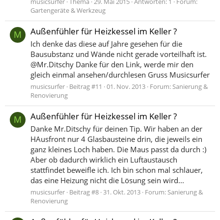
musicsurfer
Thema
29. Mai 2015
Antworten: 1
Forum:
Gartengeräte & Werkzeug
Außenfühler für Heizkessel im Keller ?
M
Ich denke das diese auf Jahre gesehen für die
Bausubstanz und Wände nicht gerade vorteilhaft ist.
@Mr.Ditschy Danke für den Link, werde mir den
gleich einmal ansehen/durchlesen Gruss Musicsurfer
musicsurfer
Beitrag #11
01. Nov. 2013
Forum:
Sanierung &
Renovierung
Außenfühler für Heizkessel im Keller ?
M
Danke Mr.Ditschy für deinen Tip. Wir haben an der
HAusfront nur 4 Glasbausteine drin, die jeweils ein
ganz kleines Loch haben. Die Maus passt da durch :)
Aber ob dadurch wirklich ein Luftaustausch
stattfindet beweifle ich. Ich bin schon mal schlauer,
das eine Heizung nicht die Lösung sein wird...
musicsurfer
Beitrag #8
31. Okt. 2013
Forum:
Sanierung &
Renovierung