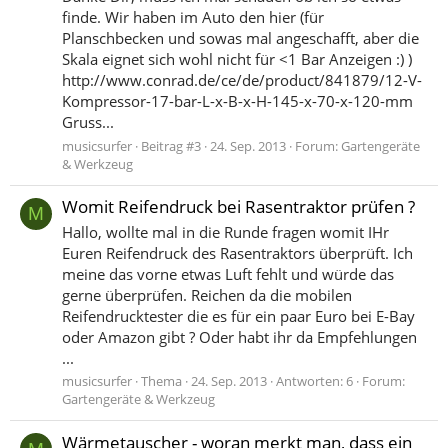
finde. Wir haben im Auto den hier (für
Planschbecken und sowas mal angeschafft, aber die
Skala eignet sich wohl nicht für <1 Bar Anzeigen :) )
http://www.conrad.de/ce/de/product/841879/12-V-
Kompressor-17-bar-L-x-B-x-H-145-x-70-x-120-mm
Gruss...
musicsurfer
Beitrag #3
24. Sep. 2013
Forum:
Gartengeräte
& Werkzeug
Womit Reifendruck bei Rasentraktor prüfen ?
M
Hallo, wollte mal in die Runde fragen womit IHr
Euren Reifendruck des Rasentraktors überprüft. Ich
meine das vorne etwas Luft fehlt und würde das
gerne überprüfen. Reichen da die mobilen
Reifendrucktester die es für ein paar Euro bei E-Bay
oder Amazon gibt ? Oder habt ihr da Empfehlungen
...
musicsurfer
Thema
24. Sep. 2013
Antworten: 6
Forum:
Gartengeräte & Werkzeug
Wärmetauscher - woran merkt man, dass ein