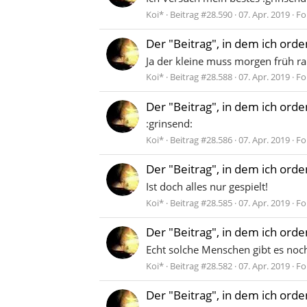
Koi*
Beitrag #28.590
07. Apr. 2019
Fo
Der "Beitrag", in dem ich ord
Ja der kleine muss morgen früh rau
Koi*
Beitrag #28.588
07. Apr. 2019
Fo
Der "Beitrag", in dem ich ord
:grinsend:
Koi*
Beitrag #28.586
07. Apr. 2019
Fo
Der "Beitrag", in dem ich ord
Ist doch alles nur gespielt!
Koi*
Beitrag #28.585
07. Apr. 2019
Fo
Der "Beitrag", in dem ich ord
Echt solche Menschen gibt es noc
Koi*
Beitrag #28.582
07. Apr. 2019
Fo
Der "Beitrag", in dem ich ord