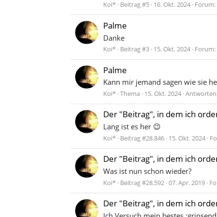
Koi*
Beitrag #5
16. Okt. 2024
Forum:
Palme
Danke
Koi*
Beitrag #3
15. Okt. 2024
Forum:
Palme
Kann mir jemand sagen wie sie he
Koi*
Thema
15. Okt. 2024
Antworten:
Der "Beitrag", in dem ich ord
Lang ist es her 😉
Koi*
Beitrag #28.846
15. Okt. 2024
Fo
Der "Beitrag", in dem ich ord
Was ist nun schon wieder?
Koi*
Beitrag #28.592
07. Apr. 2019
Fo
Der "Beitrag", in dem ich ord
Ich Versuch mein bestes :grinsend