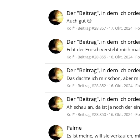
Der "Beitrag", in dem ich ord
Auch gut 😏
Koi*
Beitrag #28.857
17. Okt. 2024
Fo
Der "Beitrag", in dem ich ord
Echt der Frosch versteht mich mal
Koi*
Beitrag #28.855
16. Okt. 2024
Fo
Der "Beitrag", in dem ich ord
Das dachte ich mir schon, aber mi
Koi*
Beitrag #28.852
16. Okt. 2024
Fo
Der "Beitrag", in dem ich ord
Ah schau an, da ist ja noch der ei
Koi*
Beitrag #28.850
16. Okt. 2024
Fo
Palme
Es ist meine, will sie verkaufen, 