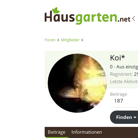
Foren
Mitglieder
Koi*
0
·
Aus
einzi
Registriert
2
Letzte Aktivit
Beiträge
187
Finden
Beiträge
Informationen