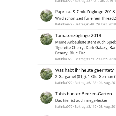
Katinka979
Beitrag #37
21. Jan. 2019
Paprika- & Chili-Zöglinge 2018
Wird schon Zeit für einen Thread
Katinka979
Beitrag #548
29. Dez. 2018
Tomatenzöglinge 2019
Meine Anbauliste steht auch Spiel
Tigerette Cherry, Dark Galaxy, Ba
Beauty, Blue Fire...
Katinka979
Beitrag #179
29. Dez. 2018
Was habt ihr heute geerntet?
2 Gargamel (81g), 1 Old German (7
Katinka979
Beitrag #6.138
04. Aug. 20
Tubis bunter Beeren-Garten
Das hier ist auch mega-lecker.
Katinka979
Beitrag #3.119
03. Aug. 20