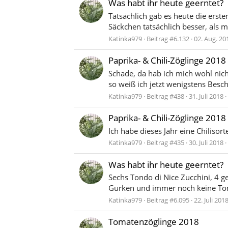
Was habt ihr heute geerntet?
Tatsächlich gab es heute die ers
Säckchen tatsächlich besser, als m
Katinka979
Beitrag #6.132
02. Aug. 20
Paprika- & Chili-Zöglinge 2018
Schade, da hab ich mich wohl nich
so weiß ich jetzt wenigstens Besc
Katinka979
Beitrag #438
31. Juli 2018
Paprika- & Chili-Zöglinge 2018
Ich habe dieses Jahr eine Chilisort
Katinka979
Beitrag #435
30. Juli 2018
Was habt ihr heute geerntet?
Sechs Tondo di Nice Zucchini, 4 ge
Gurken und immer noch keine To
Katinka979
Beitrag #6.095
22. Juli 201
Tomatenzöglinge 2018