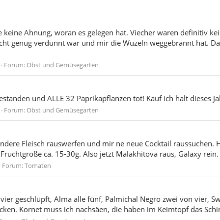
e keine Ahnung, woran es gelegen hat. Viecher waren definitiv k
cht genug verdünnt war und mir die Wuzeln weggebrannt hat. Das 
Forum:
Obst und Gemüsegarten
standen und ALLE 32 Paprikapflanzen tot! Kauf ich halt dieses Ja
Forum:
Obst und Gemüsegarten
andere Fleisch rauswerfen und mir ne neue Cocktail raussuchen.
ruchtgröße ca. 15-30g. Also jetzt Malakhitova raus, Galaxy rein. 
Forum:
Tomaten
vier geschlüpft, Alma alle fünf, Palmichal Negro zwei von vier, S
blicken. Kornet muss ich nachsäen, die haben im Keimtopf das Sc