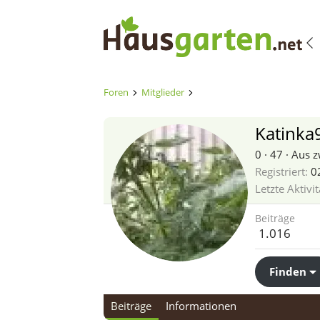
Foren
Mitglieder
Katinka
0
·
47
·
Aus
z
Registriert
02
Letzte Aktivit
Beiträge
1.016
Finden
Beiträge
Informationen