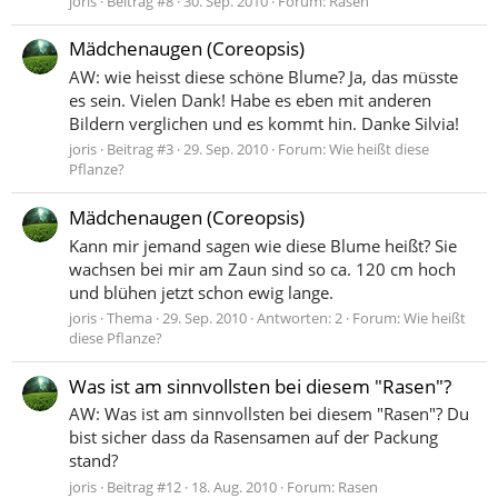
joris
Beitrag #8
30. Sep. 2010
Forum:
Rasen
Mädchenaugen (Coreopsis)
AW: wie heisst diese schöne Blume? Ja, das müsste
es sein. Vielen Dank! Habe es eben mit anderen
Bildern verglichen und es kommt hin. Danke Silvia!
joris
Beitrag #3
29. Sep. 2010
Forum:
Wie heißt diese
Pflanze?
Mädchenaugen (Coreopsis)
Kann mir jemand sagen wie diese Blume heißt? Sie
wachsen bei mir am Zaun sind so ca. 120 cm hoch
und blühen jetzt schon ewig lange.
joris
Thema
29. Sep. 2010
Antworten: 2
Forum:
Wie heißt
diese Pflanze?
Was ist am sinnvollsten bei diesem "Rasen"?
AW: Was ist am sinnvollsten bei diesem "Rasen"? Du
bist sicher dass da Rasensamen auf der Packung
stand?
joris
Beitrag #12
18. Aug. 2010
Forum:
Rasen