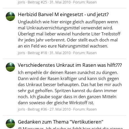
joris
Beitrag #25
31. Mai 2010
Forum:
Rasen
Herbizid Banvel M eingesetzt - und jetzt?
Unglaublich wie hier einige gleich ausflippen wenn
mal Unkrautvernichtungsmittel verwendet wird.
Überlegt mal lieber wieviel hunderte Liter Treibstoff
ihr jedes Jahr verbrennt. Oder stellt euch doch mal
an ein Feld wo eure Nahrungsmittel wachsen.
joris
Beitrag #18
31. Mai 2010
Forum:
Rasen
Verschiedenstes Unkraut im Rasen was hilft???
Ich empehle dir deinen Rasen zunächst zu düngen.
Dann wird der Rasen kräftiger und kann sich gegen
das Unkraut besser behaupten. Das hat bei mir auch
sehr gut geholfen. Spritzen kannst du dann immer
noch. Ich glaube sogar dass in den ganzen Mitteln
dann sowieso der gleiche Wirkstoff ist.
joris
Beitrag #36
27. Mai 2010
Forum:
Rasen
Gedanken zum Thema "Vertikutieren"
@ Marsumar. Ich glaube es fehlt hier nicht die eigene