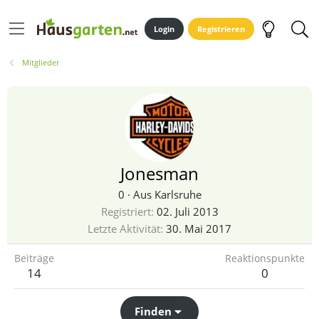
Login
Registrieren
Mitglieder
Jonesman
0
·
Aus
Karlsruhe
Registriert
02. Juli 2013
Letzte Aktivität
30. Mai 2017
Beiträge
Reaktionspunkte
14
0
Finden