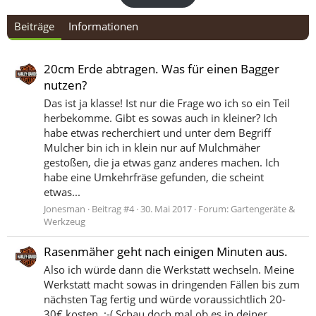
Beiträge
Informationen
20cm Erde abtragen. Was für einen Bagger
nutzen?
Das ist ja klasse! Ist nur die Frage wo ich so ein Teil
herbekomme. Gibt es sowas auch in kleiner? Ich
habe etwas recherchiert und unter dem Begriff
Mulcher bin ich in klein nur auf Mulchmäher
gestoßen, die ja etwas ganz anderes machen. Ich
habe eine Umkehrfräse gefunden, die scheint
etwas...
Jonesman
Beitrag #4
30. Mai 2017
Forum:
Gartengeräte &
Werkzeug
Rasenmäher geht nach einigen Minuten aus.
Also ich würde dann die Werkstatt wechseln. Meine
Werkstatt macht sowas in dringenden Fällen bis zum
nächsten Tag fertig und würde voraussichtlich 20-
30€ kosten. :-( Schau doch mal ob es in deiner