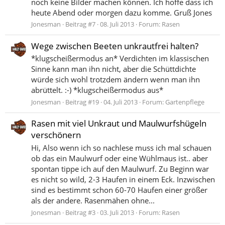
noch keine Bilder machen können. Ich hoffe dass ich
heute Abend oder morgen dazu komme. Gruß Jones
Jonesman
Beitrag #7
08. Juli 2013
Forum:
Rasen
Wege zwischen Beeten unkrautfrei halten?
*klugscheißermodus an* Verdichten im klassischen
Sinne kann man ihn nicht, aber die Schüttdichte
würde sich wohl trotzdem ändern wenn man ihn
abrüttelt. :-) *klugscheißermodus aus*
Jonesman
Beitrag #19
04. Juli 2013
Forum:
Gartenpflege
Rasen mit viel Unkraut und Maulwurfshügeln
verschönern
Hi, Also wenn ich so nachlese muss ich mal schauen
ob das ein Maulwurf oder eine Wühlmaus ist.. aber
spontan tippe ich auf den Maulwurf. Zu Beginn war
es nicht so wild, 2-3 Haufen in einem Eck. Inzwischen
sind es bestimmt schon 60-70 Haufen einer größer
als der andere. Rasenmähen ohne...
Jonesman
Beitrag #3
03. Juli 2013
Forum:
Rasen