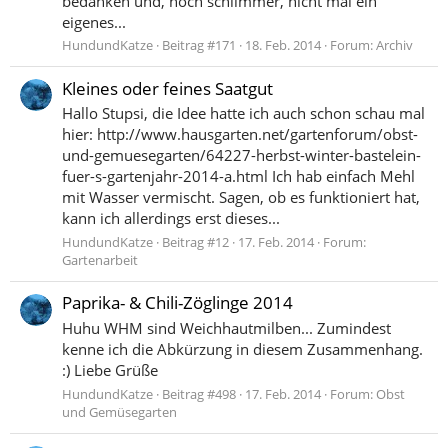
bedanken und, noch schlimmer, nicht mal ein
eigenes...
HundundKatze
Beitrag #171
18. Feb. 2014
Forum:
Archiv
Kleines oder feines Saatgut
Hallo Stupsi, die Idee hatte ich auch schon schau mal
hier: http://www.hausgarten.net/gartenforum/obst-
und-gemuesegarten/64227-herbst-winter-bastelein-
fuer-s-gartenjahr-2014-a.html Ich hab einfach Mehl
mit Wasser vermischt. Sagen, ob es funktioniert hat,
kann ich allerdings erst dieses...
HundundKatze
Beitrag #12
17. Feb. 2014
Forum:
Gartenarbeit
Paprika- & Chili-Zöglinge 2014
Huhu WHM sind Weichhautmilben... Zumindest
kenne ich die Abkürzung in diesem Zusammenhang.
:) Liebe Grüße
HundundKatze
Beitrag #498
17. Feb. 2014
Forum:
Obst
und Gemüsegarten