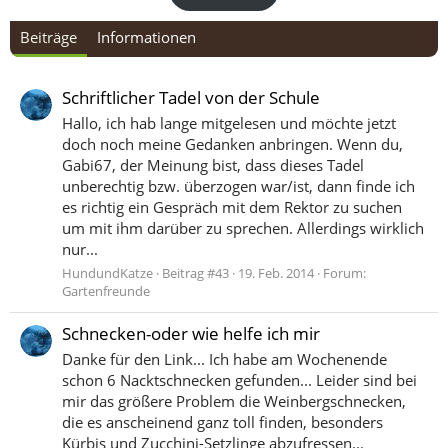
Beiträge
Informationen
Schriftlicher Tadel von der Schule
Hallo, ich hab lange mitgelesen und möchte jetzt
doch noch meine Gedanken anbringen. Wenn du,
Gabi67, der Meinung bist, dass dieses Tadel
unberechtig bzw. überzogen war/ist, dann finde ich
es richtig ein Gespräch mit dem Rektor zu suchen
um mit ihm darüber zu sprechen. Allerdings wirklich
nur...
HundundKatze
Beitrag #43
19. Feb. 2014
Forum:
Gartenfreunde
Schnecken-oder wie helfe ich mir
Danke für den Link... Ich habe am Wochenende
schon 6 Nacktschnecken gefunden... Leider sind bei
mir das größere Problem die Weinbergschnecken,
die es anscheinend ganz toll finden, besonders
Kürbis und Zucchini-Setzlinge abzufressen...