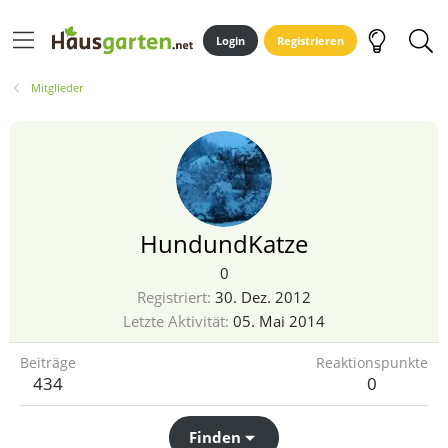
Login
Registrieren
Mitglieder
HundundKatze
0
Registriert
30. Dez. 2012
Letzte Aktivität
05. Mai 2014
Beiträge
Reaktionspunkte
434
0
Finden