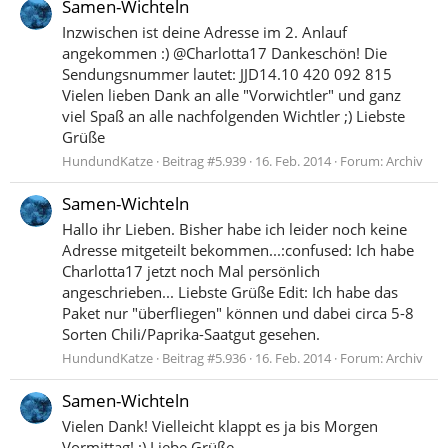
Samen-Wichteln
Inzwischen ist deine Adresse im 2. Anlauf
angekommen :) @Charlotta17 Dankeschön! Die
Sendungsnummer lautet: JJD14.10 420 092 815
Vielen lieben Dank an alle "Vorwichtler" und ganz
viel Spaß an alle nachfolgenden Wichtler ;) Liebste
Grüße
HundundKatze
Beitrag #5.939
16. Feb. 2014
Forum:
Archiv
Samen-Wichteln
Hallo ihr Lieben. Bisher habe ich leider noch keine
Adresse mitgeteilt bekommen...:confused: Ich habe
Charlotta17 jetzt noch Mal persönlich
angeschrieben... Liebste Grüße Edit: Ich habe das
Paket nur "überfliegen" können und dabei circa 5-8
Sorten Chili/Paprika-Saatgut gesehen.
HundundKatze
Beitrag #5.936
16. Feb. 2014
Forum:
Archiv
Samen-Wichteln
Vielen Dank! Vielleicht klappt es ja bis Morgen
Vormittag! :) Liebe Grüße