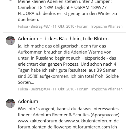
Meine kleinen Adenien stehen unter 2 Lampen:
Camelion T8 18W Taglicht + OSRAM 18W/77
FLUORA ich denke, es ist genug um den Winter zu
überleben.
Fuksa
Beitrag #37
11. Okt. 2010
Forum:
Tropische Pflanzen
Adenium = dickes Bäuchlein, tolle Blüten
Ja, ich mache das obligatorisch, denn für das
Aufkommen brauchen die Adenien Wärme von
unter. In Russland beginnt auch Heizperiode - das
erleichtert den ganzen Prozess. Und schon nach 4
Tagen habe ich sehr gute Resultate: aus 39 Samen
sind 35(!!!) aufgekommen. Ich bin total froh. Solche
Sorten...
Fuksa
Beitrag #34
11. Okt. 2010
Forum:
Tropische Pflanzen
Adenium
Was Info`s angeht, kannst du da was interessantes
finden: Adenium Roemer & Schultes (Apocynaceae)
www.kakteenforum.de www.sukkulentenforum.de
forum.planten.de flowerpoint.forumieren.com Ich