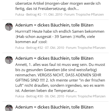
übersetze Artikel (morgen-über morgen werde ich
fertig, das ist Freiübersetzung, doch...
Fuksa
Beitrag #2
11. Okt. 2010
Forum:
Tropische Pflanzen
Adenium = dickes Bäuchlein, tolle Blüten
Hurrrra!!! Heute habe ich endlich Samen bekommen
:)Hab schon ausgesät - 39 Samen :) Hoffe, viele
kommen auf :cool:
Fuksa
Beitrag #32
07. Okt. 2010
Forum:
Tropische Pflanzen
Adenium = dickes Bäuchlein, tolle Blüten
Annett, 1. alles was faul ist muss weg sein. Du musst
bis zu gesunden Geweben (die sind weissfarbig)
reinmachen. VERGISS NICHT, DASS ADENIEN SEHR
GIFTING SIND !!!!! 2. Ich meinte unter "in der frischen
Luft" nicht draußen, sondern irgendwo, wo es warm
ist. Adenien lieben die Temperatur...
Fuksa
Beitrag #30
06. Okt. 2010
Forum:
Tropische Pflanzen
Adenium = dickes Bäuchlein, tolle Blüten