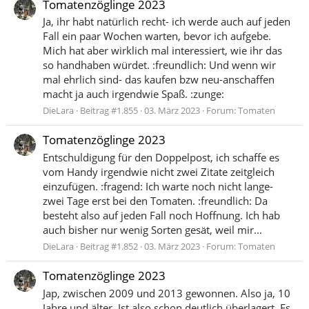
Tomatenzöglinge 2023
Ja, ihr habt natürlich recht- ich werde auch auf jeden
Fall ein paar Wochen warten, bevor ich aufgebe.
Mich hat aber wirklich mal interessiert, wie ihr das
so handhaben würdet. :freundlich: Und wenn wir
mal ehrlich sind- das kaufen bzw neu-anschaffen
macht ja auch irgendwie Spaß. :zunge:
DieLara
Beitrag #1.855
03. März 2023
Forum:
Tomaten
Tomatenzöglinge 2023
Entschuldigung für den Doppelpost, ich schaffe es
vom Handy irgendwie nicht zwei Zitate zeitgleich
einzufügen. :fragend: Ich warte noch nicht lange-
zwei Tage erst bei den Tomaten. :freundlich: Da
besteht also auf jeden Fall noch Hoffnung. Ich hab
auch bisher nur wenig Sorten gesät, weil mir...
DieLara
Beitrag #1.852
03. März 2023
Forum:
Tomaten
Tomatenzöglinge 2023
Jap, zwischen 2009 und 2013 gewonnen. Also ja, 10
Jahre und älter. Ist also schon deutlich überlagert. Es