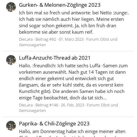
Gurken- & Melonen-Zöglinge 2023
Ich bin mal so frech und antworte: bei Netto :zunge:.
Ich hab sie nämlich auch hier liegen. Meine ersten
sind sogar schon gekeimt. Ja, ich bin früh dran
bekomme sie aber sonst kaum reif.
DieLara
Beitrag #92
01. März 2023
Forum:
Obst und
Gemüsegarten
Luffa-Anzucht-Thread ab 2021
Hallo. :freundlich: Ich hatte sechs Luffa -Samen zum
vorkeimen auserwählt. Nach gut 14 Tagen ist dann
endlich einer gekeimt und entwickelt sich gut
(langsam, da er sehr kühl steht, da es vorerst kein
Kunstlicht gibt). Die anderen Samen habe ich noch
einige Tage beobachtet, doch da tat sich...
DieLara
Beitrag #146
26. Feb. 2023
Forum:
Obst und
Gemüsegarten
Paprika- & Chili-Zöglinge 2023
Hallo, am Donnerstag habe ich einige meiner alten