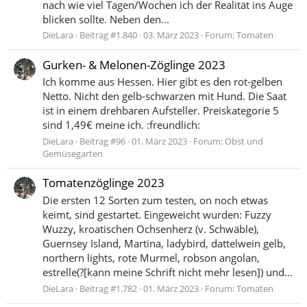
nach wie viel Tagen/Wochen ich der Realität ins Auge
blicken sollte. Neben den...
DieLara
Beitrag #1.840
03. März 2023
Forum:
Tomaten
Gurken- & Melonen-Zöglinge 2023
Ich komme aus Hessen. Hier gibt es den rot-gelben
Netto. Nicht den gelb-schwarzen mit Hund. Die Saat
ist in einem drehbaren Aufsteller. Preiskategorie 5
sind 1,49€ meine ich. :freundlich:
DieLara
Beitrag #96
01. März 2023
Forum:
Obst und
Gemüsegarten
Tomatenzöglinge 2023
Die ersten 12 Sorten zum testen, on noch etwas
keimt, sind gestartet. Eingeweicht wurden: Fuzzy
Wuzzy, kroatischen Ochsenherz (v. Schwäble),
Guernsey Island, Martina, ladybird, dattelwein gelb,
northern lights, rote Murmel, robson angolan,
estrelle(?[kann meine Schrift nicht mehr lesen]) und...
DieLara
Beitrag #1.782
01. März 2023
Forum:
Tomaten