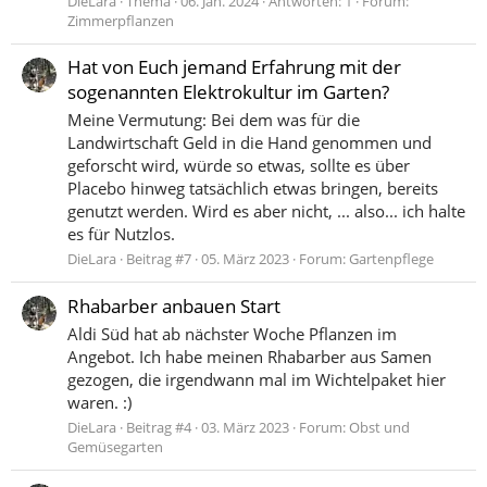
DieLara
Thema
06. Jan. 2024
Antworten: 1
Forum:
Zimmerpflanzen
Hat von Euch jemand Erfahrung mit der
sogenannten Elektrokultur im Garten?
Meine Vermutung: Bei dem was für die
Landwirtschaft Geld in die Hand genommen und
geforscht wird, würde so etwas, sollte es über
Placebo hinweg tatsächlich etwas bringen, bereits
genutzt werden. Wird es aber nicht, ... also... ich halte
es für Nutzlos.
DieLara
Beitrag #7
05. März 2023
Forum:
Gartenpflege
Rhabarber anbauen Start
Aldi Süd hat ab nächster Woche Pflanzen im
Angebot. Ich habe meinen Rhabarber aus Samen
gezogen, die irgendwann mal im Wichtelpaket hier
waren. :)
DieLara
Beitrag #4
03. März 2023
Forum:
Obst und
Gemüsegarten