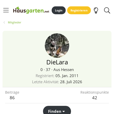
Login
Registrieren
Mitglieder
DieLara
0
·
37
·
Aus
Hessen
Registriert
05. Jan. 2011
Letzte Aktivität
28. Juli 2026
Beiträge
Reaktionspunkte
86
42
Finden