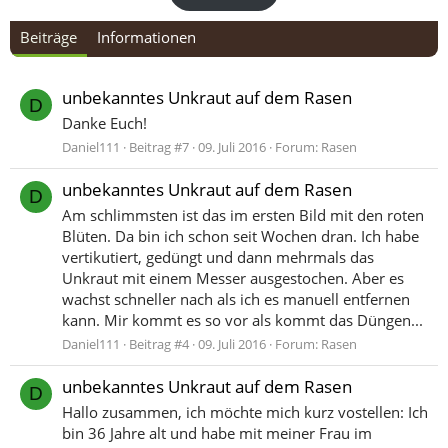
Beiträge
Informationen
unbekanntes Unkraut auf dem Rasen
D
Danke Euch!
Daniel111
Beitrag #7
09. Juli 2016
Forum:
Rasen
unbekanntes Unkraut auf dem Rasen
D
Am schlimmsten ist das im ersten Bild mit den roten
Blüten. Da bin ich schon seit Wochen dran. Ich habe
vertikutiert, gedüngt und dann mehrmals das
Unkraut mit einem Messer ausgestochen. Aber es
wachst schneller nach als ich es manuell entfernen
kann. Mir kommt es so vor als kommt das Düngen...
Daniel111
Beitrag #4
09. Juli 2016
Forum:
Rasen
unbekanntes Unkraut auf dem Rasen
D
Hallo zusammen, ich möchte mich kurz vostellen: Ich
bin 36 Jahre alt und habe mit meiner Frau im