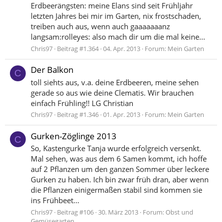
Erdbeerängsten: meine Elans sind seit Frühljahr
letzten Jahres bei mir im Garten, nix frostschaden,
treiben auch aus, wenn auch gaaaaaaanz
langsam:rolleyes: also mach dir um die mal keine...
Chris97
Beitrag #1.364
04. Apr. 2013
Forum:
Mein Garten
Der Balkon
C
toll siehts aus, v.a. deine Erdbeeren, meine sehen
gerade so aus wie deine Clematis. Wir brauchen
einfach Frühling!! LG Christian
Chris97
Beitrag #1.346
01. Apr. 2013
Forum:
Mein Garten
Gurken-Zöglinge 2013
C
So, Kastengurke Tanja wurde erfolgreich versenkt.
Mal sehen, was aus dem 6 Samen kommt, ich hoffe
auf 2 Pflanzen um den ganzen Sommer über leckere
Gurken zu haben. Ich bin zwar früh dran, aber wenn
die Pflanzen einigermaßen stabil sind kommen sie
ins Frühbeet...
Chris97
Beitrag #106
30. März 2013
Forum:
Obst und
Gemüsegarten