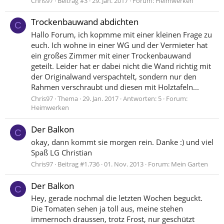
Chris97
Beitrag #3
29. Jan. 2017
Forum:
Heimwerken
Trockenbauwand abdichten
C
Hallo Forum, ich kopmme mit einer kleinen Frage zu
euch. Ich wohne in einer WG und der Vermieter hat
ein großes Zimmer mit einer Trockenbauwand
geteilt. Leider hat er dabei nicht die Wand richtig mit
der Originalwand verspachtelt, sondern nur den
Rahmen verschraubt und diesen mit Holztafeln...
Chris97
Thema
29. Jan. 2017
Antworten: 5
Forum:
Heimwerken
Der Balkon
C
okay, dann kommt sie morgen rein. Danke :) und viel
Spaß LG Christian
Chris97
Beitrag #1.736
01. Nov. 2013
Forum:
Mein Garten
Der Balkon
C
Hey, gerade nochmal die letzten Wochen beguckt.
Die Tomaten sehen ja toll aus, meine stehen
immernoch draussen, trotz Frost, nur geschützt