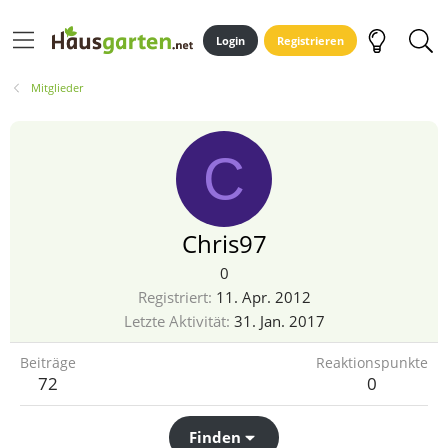
Login
Registrieren
Mitglieder
C
Chris97
0
Registriert
11. Apr. 2012
Letzte Aktivität
31. Jan. 2017
Beiträge
Reaktionspunkte
72
0
Finden