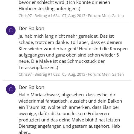
bevor er schlecht wird ;) Ich könnte dir einen
Himbeersteckling anfertigen :)
Chris97
Beitrag #1.634
07. Aug. 2013
Forum:
Mein Garten
Der Balkon
C
ja, hab mich lang nicht mehr gemeldet. Das ist
schade, trotzdem danke. Toll aber, dass es deinem
Klee wieder wunderbar geht! Heute sind die Knospen
aufgegangen und ganz oben sind schon wieder 5
neue. Die Malve ist das Schmuckstück der
Terassenpflanzen :)
Chris97
Beitrag #1.632
05. Aug. 2013
Forum:
Mein Garten
Der Balkon
C
Hallo Mariaschwarz, abgesehen, dass es bei dir
wiederinmal fantastisch, aussieht und dein Balkon
ein Traum ist, wollte ich anmerken, dass Elan bei
owenige, dafür dicke und leckere Erdbeeren
produziert und das deine Malve blüht! hat letzten
Dienstag angefangen und gestern ausgehört. Hab
aber...