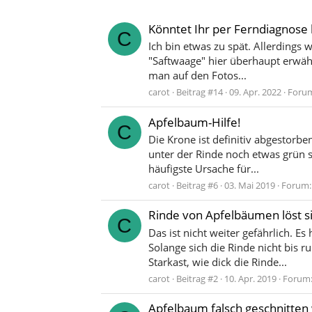
Könntet Ihr per Ferndiagnose 
C
Ich bin etwas zu spät. Allerdings
"Saftwaage" hier überhaupt erwähn
man auf den Fotos...
carot
Beitrag #14
09. Apr. 2022
Foru
Apfelbaum-Hilfe!
C
Die Krone ist definitiv abgestor
unter der Rinde noch etwas grün 
häufigste Ursache für...
carot
Beitrag #6
03. Mai 2019
Forum
Rinde von Apfelbäumen löst s
C
Das ist nicht weiter gefährlich. E
Solange sich die Rinde nicht bis 
Starkast, wie dick die Rinde...
carot
Beitrag #2
10. Apr. 2019
Forum
Apfelbaum falsch geschnitten