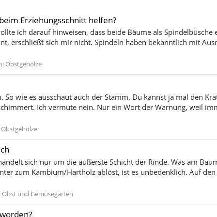
beim Erziehungsschnitt helfen?
 wollte ich darauf hinweisen, dass beide Bäume als Spindelbüsch
t, erschließt sich mir nicht. Spindeln haben bekanntlich mit Ausn
m:
Obstgehölze
ben. So wie es ausschaut auch der Stamm. Du kannst ja mal den 
schimmert. Ich vermute nein. Nur ein Wort der Warnung, weil im
:
Obstgehölze
ich
s handelt sich nur um die äußerste Schicht der Rinde. Was am Bau
runter zum Kambium/Hartholz ablöst, ist es unbedenklich. Auf de
:
Obst und Gemüsegarten
 worden?