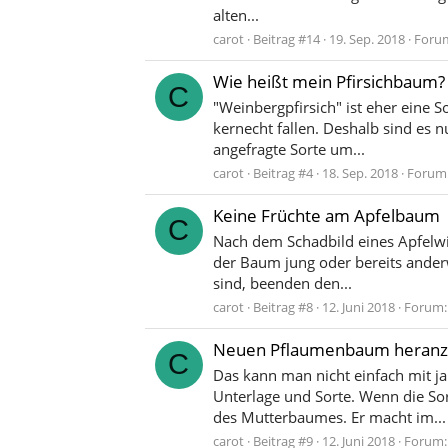
alten...
carot
Beitrag #14
19. Sep. 2018
Foru
Wie heißt mein Pfirsichbaum?
C
"Weinbergpfirsich" ist eher eine 
kernecht fallen. Deshalb sind es n
angefragte Sorte um...
carot
Beitrag #4
18. Sep. 2018
Forum
Keine Früchte am Apfelbaum
C
Nach dem Schadbild eines Apfelwic
der Baum jung oder bereits ander
sind, beenden den...
carot
Beitrag #8
12. Juni 2018
Forum
Neuen Pflaumenbaum heranzi
C
Das kann man nicht einfach mit ja
Unterlage und Sorte. Wenn die So
des Mutterbaumes. Er macht im...
carot
Beitrag #9
12. Juni 2018
Forum