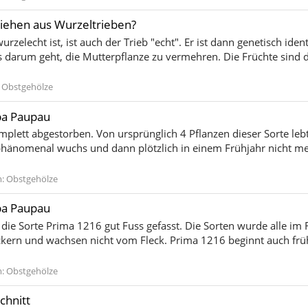
ehen aus Wurzeltrieben?
rzelecht ist, ist auch der Trieb "echt". Er ist dann genetisch iden
s darum geht, die Mutterpflanze zu vermehren. Die Früchte sind d
:
Obstgehölze
ba Paupau
mplett abgestorben. Von ursprünglich 4 Pflanzen dieser Sorte leb
 phänomenal wuchs und dann plötzlich in einem Frühjahr nicht mehr
m:
Obstgehölze
ba Paupau
r die Sorte Prima 1216 gut Fuss gefasst. Die Sorten wurde alle im
kern und wachsen nicht vom Fleck. Prima 1216 beginnt auch früh 
m:
Obstgehölze
chnitt