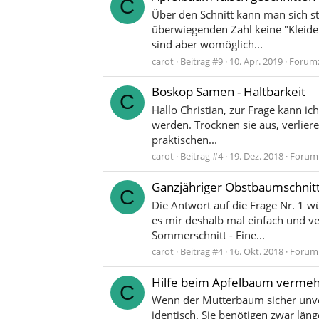
C
Über den Schnitt kann man sich st
überwiegenden Zahl keine "Kleider
sind aber womöglich...
carot
Beitrag #9
10. Apr. 2019
Forum
Boskop Samen - Haltbarkeit
C
Hallo Christian, zur Frage kann ic
werden. Trocknen sie aus, verliere
praktischen...
carot
Beitrag #4
19. Dez. 2018
Forum
Ganzjähriger Obstbaumschnitt!
C
Die Antwort auf die Frage Nr. 1 w
es mir deshalb mal einfach und ve
Sommerschnitt - Eine...
carot
Beitrag #4
16. Okt. 2018
Forum
Hilfe beim Apfelbaum verme
C
Wenn der Mutterbaum sicher unvere
identisch. Sie benötigen zwar läng