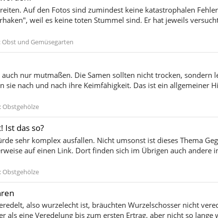
reiten. Auf den Fotos sind zumindest keine katastrophalen Fehler
haken", weil es keine toten Stummel sind. Er hat jeweils versuc
:
Obst und Gemüsegarten
h auch nur mutmaßen. Die Samen sollten nicht trocken, sondern lei
n sie nach und nach ihre Keimfähigkeit. Das ist ein allgemeiner 
:
Obstgehölze
 Ist das so?
ürde sehr komplex ausfallen. Nicht umsonst ist dieses Thema Geg
rweise auf einen Link. Dort finden sich im Übrigen auch andere i
:
Obstgehölze
hren
delt, also wurzelecht ist, bräuchten Wurzelschosser nicht vered
er als eine Veredelung bis zum ersten Ertrag, aber nicht so lange 