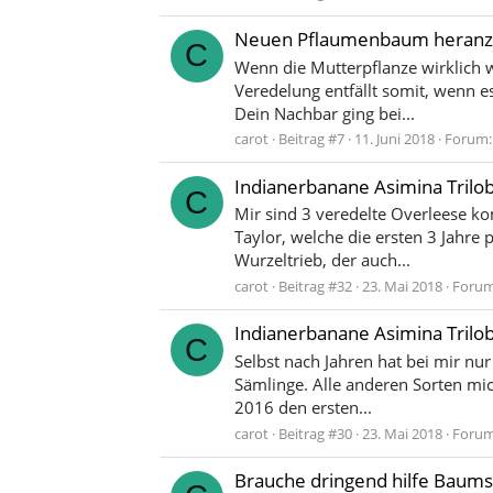
Neuen Pflaumenbaum heranzi
C
Wenn die Mutterpflanze wirklich wu
Veredelung entfällt somit, wenn e
Dein Nachbar ging bei...
carot
Beitrag #7
11. Juni 2018
Forum
Indianerbanane Asimina Trilo
C
Mir sind 3 veredelte Overleese ko
Taylor, welche die ersten 3 Jahre
Wurzeltrieb, der auch...
carot
Beitrag #32
23. Mai 2018
Foru
Indianerbanane Asimina Trilo
C
Selbst nach Jahren hat bei mir nu
Sämlinge. Alle anderen Sorten mic
2016 den ersten...
carot
Beitrag #30
23. Mai 2018
Foru
Brauche dringend hilfe Baums