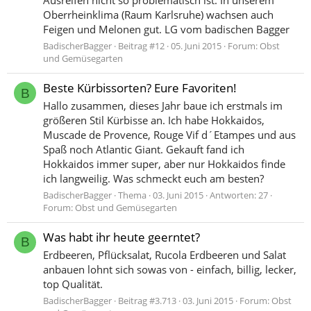
Ausreifen nicht so problematisch ist. In unserem
Oberrheinklima (Raum Karlsruhe) wachsen auch
Feigen und Melonen gut. LG vom badischen Bagger
BadischerBagger
Beitrag #12
05. Juni 2015
Forum:
Obst
und Gemüsegarten
Beste Kürbissorten? Eure Favoriten!
B
Hallo zusammen, dieses Jahr baue ich erstmals im
größeren Stil Kürbisse an. Ich habe Hokkaidos,
Muscade de Provence, Rouge Vif d´Etampes und aus
Spaß noch Atlantic Giant. Gekauft fand ich
Hokkaidos immer super, aber nur Hokkaidos finde
ich langweilig. Was schmeckt euch am besten?
BadischerBagger
Thema
03. Juni 2015
Antworten: 27
Forum:
Obst und Gemüsegarten
Was habt ihr heute geerntet?
B
Erdbeeren, Pflücksalat, Rucola Erdbeeren und Salat
anbauen lohnt sich sowas von - einfach, billig, lecker,
top Qualität.
BadischerBagger
Beitrag #3.713
03. Juni 2015
Forum:
Obst